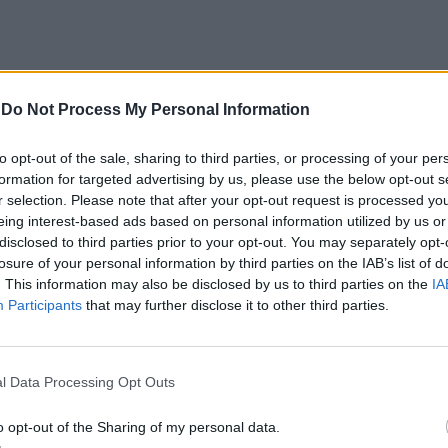
 a identidade do projeto, disponibilizando
-
Do Not Process My Personal Information
urais.
to opt-out of the sale, sharing to third parties, or processing of your per
tos de apoio à visita e conteúdos dedicados à
formation for targeted advertising by us, please use the below opt-out s
r selection. Please note that after your opt-out request is processed y
idade.
eing interest-based ads based on personal information utilized by us or
disclosed to third parties prior to your opt-out. You may separately opt-
dos
losure of your personal information by third parties on the IAB’s list of
. This information may also be disclosed by us to third parties on the
IA
Participants
that may further disclose it to other third parties.
concertos de órgão do Festival Internacional de
 e à Igreja de São Francisco, agendadas para 30 de
l Data Processing Opt Outs
entos, que decorrerá em simultâneo em Lisboa,
o opt-out of the Sharing of my personal data.