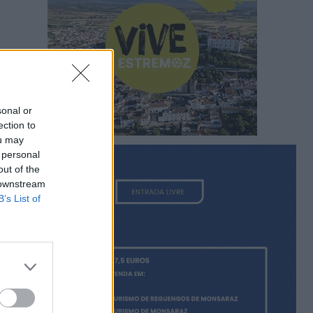
sonal or
ection to
ou may
 personal
out of the
 downstream
B’s List of