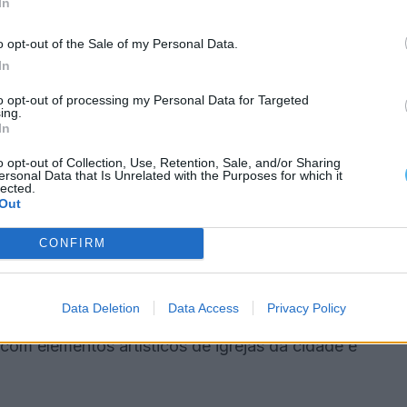
o a espaços patrimoniais.
In
o opt-out of the Sale of my Personal Data.
o
In
o promocional do projeto, centrado na Catedral de
to opt-out of processing my Personal Data for Targeted
ing.
pela dos Ossos.
In
o opt-out of Collection, Use, Retention, Sale, and/or Sharing
 património religioso e artístico da cidade.
ersonal Data that Is Unrelated with the Purposes for which it
lected.
Out
CONFIRM
ra, entre 2 e 9 de maio, na Biblioteca Municipal.
Data Deletion
Data Access
Privacy Policy
eo promocional e receber marcadores de livros
om elementos artísticos de igrejas da cidade e