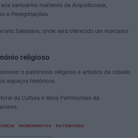
aos santuários marianos da Arquidiocese,
mo e Peregrinações.
ivraria Salesiana, onde será oferecido um marcador
mónio religioso
over o património religioso e artístico da cidade,
os espaços históricos.
oral da Cultura e Bens Patrimoniais da
avares.
IGREJA
MONUMENTOS
PATRIMONIO