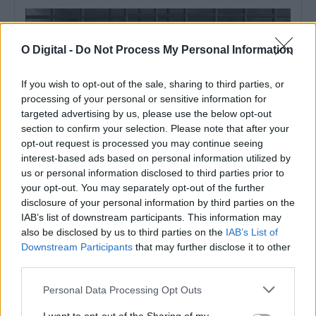
O Digital -
Do Not Process My Personal Information
If you wish to opt-out of the sale, sharing to third parties, or
processing of your personal or sensitive information for
targeted advertising by us, please use the below opt-out
section to confirm your selection. Please note that after your
opt-out request is processed you may continue seeing
interest-based ads based on personal information utilized by
us or personal information disclosed to third parties prior to
your opt-out. You may separately opt-out of the further
Um dos detidos na operação da PJ em Sines morreu na prisão
disclosure of your personal information by third parties on the
Um dos três detidos na operação da Polícia Judiciária que
IAB’s list of downstream participants. This information may
resultou na apreensão de...
also be disclosed by us to third parties on the
IAB’s List of
5 Agosto, 2026 - 18:01
Downstream Participants
that may further disclose it to other
third parties.
Personal Data Processing Opt Outs