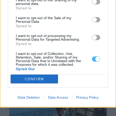
I want to opt-out of the Sharing of my
personal data.
Opted In
I want to opt-out of the Sale of my
Personal Data.
Opted In
I want to opt-out of processing my
Personal Data for Targeted Advertising.
Opted In
CT da Petrogal desafia Montenegro a tomar “posição clara”
sobre acordo Galp-Moeve
I want to opt-out of Collection, Use,
A Comissão Central de Trabalhadores (CCT) da Petrogal desafiou
Retention, Sale, and/or Sharing of my
hoje o primeiro-ministro a assumir...
Personal Data that Is Unrelated with the
Purposes for which it was collected.
5 Agosto, 2026 - 17:56
Opted Out
CONFIRM
Data Deletion
Data Access
Privacy Policy