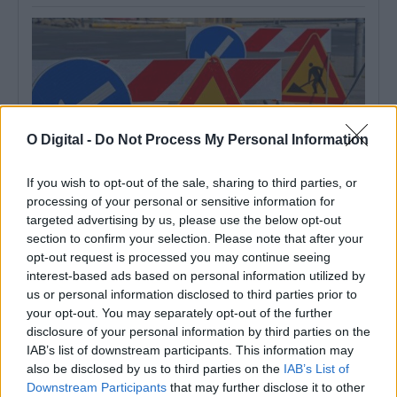
O Digital -
Do Not Process My Personal Information
If you wish to opt-out of the sale, sharing to third parties, or
processing of your personal or sensitive information for
targeted advertising by us, please use the below opt-out
section to confirm your selection. Please note that after your
As estradas de Portalegre onde o mau tempo derrubou muros
opt-out request is processed you may continue seeing
vão ser intervencionadas
interest-based ads based on personal information utilized by
O Município de Portalegre abriu um concurso público, com um
us or personal information disclosed to third parties prior to
preço base de 103.593,89...
your opt-out. You may separately opt-out of the further
6 Agosto, 2026 - 11:54
disclosure of your personal information by third parties on the
IAB’s list of downstream participants. This information may
also be disclosed by us to third parties on the
IAB’s List of
Downstream Participants
that may further disclose it to other