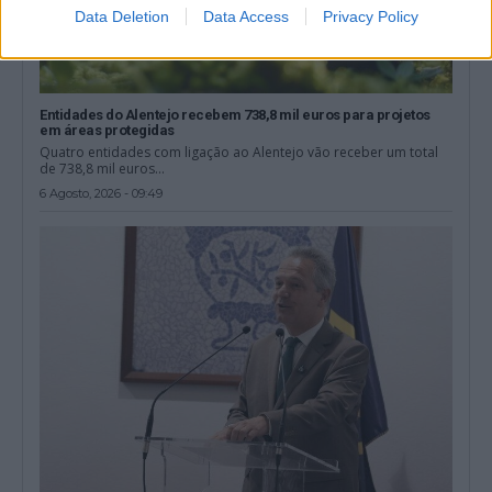
Data Deletion
Data Access
Privacy Policy
Entidades do Alentejo recebem 738,8 mil euros para projetos
em áreas protegidas
Quatro entidades com ligação ao Alentejo vão receber um total
de 738,8 mil euros...
6 Agosto, 2026 - 09:49