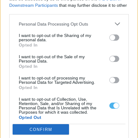
capacidade de resposta...
Downstream Participants
that may further disclose it to other
30 Julho, 2026 - 16:00
third parties.
Personal Data Processing Opt Outs
I want to opt-out of the Sharing of my
personal data.
Opted In
I want to opt-out of the Sale of my
Personal Data.
Opted In
I want to opt-out of processing my
Personal Data for Targeted Advertising.
Opted In
I want to opt-out of Collection, Use,
ULS do Alentejo Central cria três núcleos de enfermeiros
Retention, Sale, and/or Sharing of my
especialistas
Personal Data that Is Unrelated with the
A Unidade Local de Saúde do Alentejo Central (ULSAC) avançou
Purposes for which it was collected.
com a criação de...
Opted Out
22 Julho, 2026 - 11:00
CONFIRM