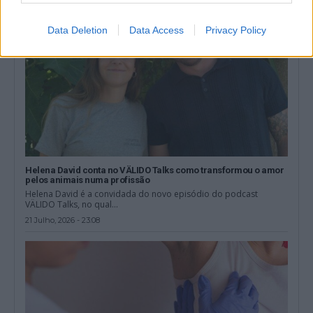
Data Deletion
Data Access
Privacy Policy
Helena David conta no VÄLIDO Talks como transformou o amor
pelos animais numa profissão
Helena David é a convidada do novo episódio do podcast
VÄLIDO Talks, no qual...
21 Julho, 2026 - 23:08