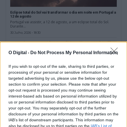
Eclipse total do Sol vai transformar o dia em noite em Portugal a
12 de agosto
Portugal vai assistir, a 12 de agosto, a um eclipse total do Sol.
Durante...
30 Julho, 2026 - 18:30
O Digital -
Do Not Process My Personal Information
If you wish to opt-out of the sale, sharing to third parties, or
processing of your personal or sensitive information for
targeted advertising by us, please use the below opt-out
section to confirm your selection. Please note that after your
opt-out request is processed you may continue seeing
interest-based ads based on personal information utilized by
us or personal information disclosed to third parties prior to
your opt-out. You may separately opt-out of the further
disclosure of your personal information by third parties on the
Associação aponta que falta de profissionais limita
IAB’s list of downstream participants. This information may
hemodiálise no Alentejo e leva doentes a cancelar férias
A falta de profissionais de saúde especializados está a reduzir a
also be disclosed by us to third parties on the
IAB’s List of