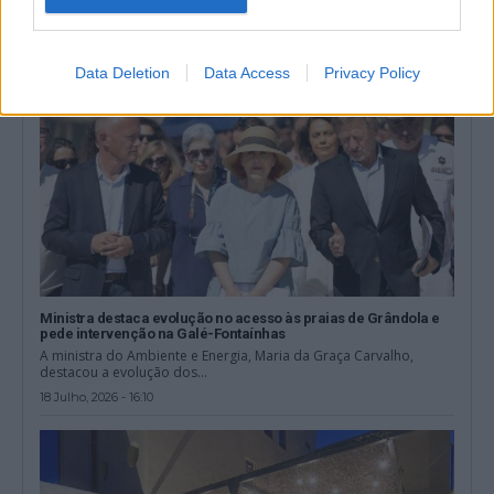
Data Deletion
Data Access
Privacy Policy
Ministra destaca evolução no acesso às praias de Grândola e
pede intervenção na Galé-Fontaínhas
A ministra do Ambiente e Energia, Maria da Graça Carvalho,
destacou a evolução dos...
18 Julho, 2026 - 16:10