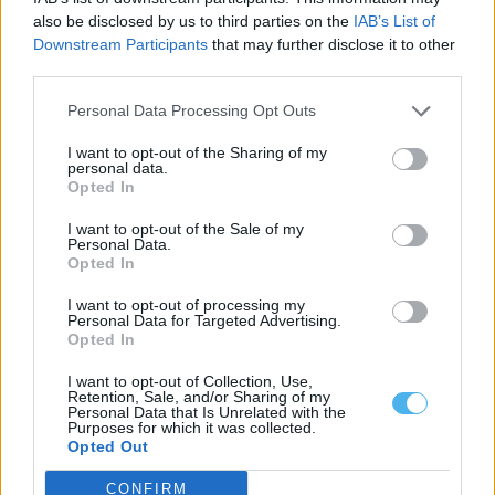
Mau tempo: Praia fluvial do Alamal com cerca de 325 mil euros
also be disclosed by us to third parties on the
IAB’s List of
do Programa Crescer com o Turismo
A Câmara de Gavião vai receber cerca de 325 mil euros do
Downstream Participants
that may further disclose it to other
Programa Crescer...
third parties.
3 Agosto, 2026 - 18:30
Personal Data Processing Opt Outs
I want to opt-out of the Sharing of my
personal data.
Opted In
I want to opt-out of the Sale of my
Personal Data.
Opted In
I want to opt-out of processing my
Personal Data for Targeted Advertising.
Opted In
I want to opt-out of Collection, Use,
Retention, Sale, and/or Sharing of my
Fortaleza de Juromenha recebe observação de estrelas a 14
Personal Data that Is Unrelated with the
de agosto
Purposes for which it was collected.
Opted Out
A Fortaleza de Juromenha, no concelho de Alandroal, recebe, no
dia 14 de agosto,...
CONFIRM
30 Julho, 2026 - 20:00