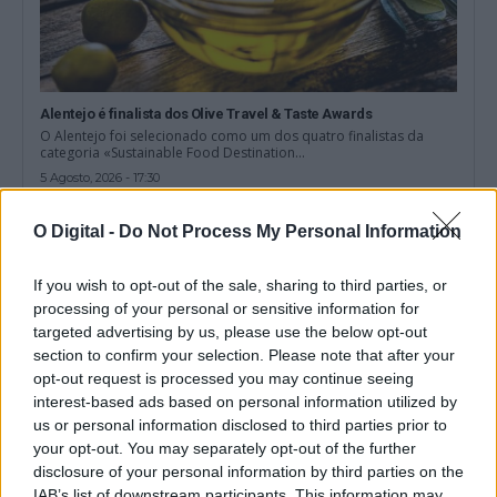
Alentejo é finalista dos Olive Travel & Taste Awards
O Alentejo foi selecionado como um dos quatro finalistas da
categoria «Sustainable Food Destination...
5 Agosto, 2026 - 17:30
O Digital -
Do Not Process My Personal Information
If you wish to opt-out of the sale, sharing to third parties, or
processing of your personal or sensitive information for
targeted advertising by us, please use the below opt-out
section to confirm your selection. Please note that after your
opt-out request is processed you may continue seeing
interest-based ads based on personal information utilized by
us or personal information disclosed to third parties prior to
your opt-out. You may separately opt-out of the further
disclosure of your personal information by third parties on the
IAB’s list of downstream participants. This information may