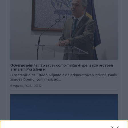
Governo admite não saber como militar dispensado recebeu
arma em Portalegre
O secretário de Estado Adjunto e da Administração Interna, Paulo
Simões Ribeiro, confirmou ao...
5 Agosto, 2026 - 23:32