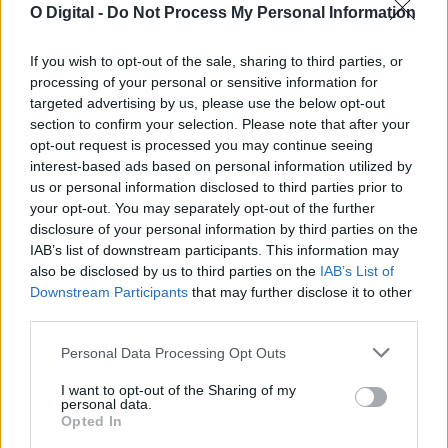
O Digital -
Do Not Process My Personal Information
If you wish to opt-out of the sale, sharing to third parties, or
processing of your personal or sensitive information for
targeted advertising by us, please use the below opt-out
section to confirm your selection. Please note that after your
opt-out request is processed you may continue seeing
EHT Portalegre cria curso de Gestão Hoteleira de Alojamento
em Alvito
interest-based ads based on personal information utilized by
A Escola de Hotelaria e Turismo de Portalegre (EHT Portalegre)
us or personal information disclosed to third parties prior to
vai ministrar um novo...
your opt-out. You may separately opt-out of the further
5 Agosto, 2026 - 20:00
disclosure of your personal information by third parties on the
IAB’s list of downstream participants. This information may
also be disclosed by us to third parties on the
IAB’s List of
Downstream Participants
that may further disclose it to other
third parties.
Personal Data Processing Opt Outs
I want to opt-out of the Sharing of my
personal data.
Opted In