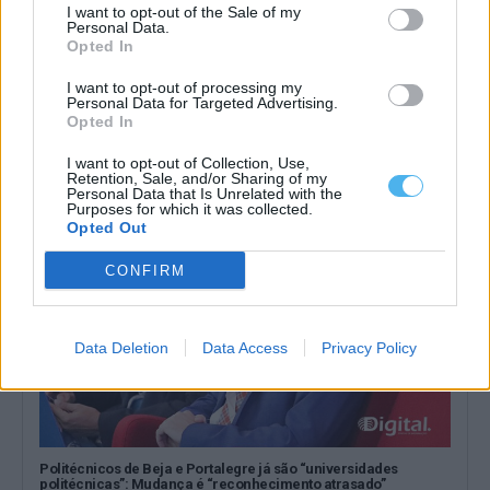
I want to opt-out of the Sale of my
Personal Data.
Opted In
ULS Alto Alentejo e IPO de Lisboa cooperam na assistência,
formação e investigação
I want to opt-out of processing my
Personal Data for Targeted Advertising.
A Unidade Local de Saúde (ULS) do Alto Alentejo e o Instituto
Opted In
Português de...
4 Agosto, 2026 - 22:43
I want to opt-out of Collection, Use,
Retention, Sale, and/or Sharing of my
Personal Data that Is Unrelated with the
Purposes for which it was collected.
Opted Out
CONFIRM
Data Deletion
Data Access
Privacy Policy
Politécnicos de Beja e Portalegre já são “universidades
politécnicas”: Mudança é “reconhecimento atrasado”