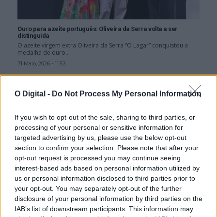
Ouro para azeite português: Oliveira da Serra volta a ser
distinguida
O azeite virgem extra Oliveira da Serra “O Lagar” conquistou a
medalha de ouro...
31 Maio, 2026 - 11:53
O Digital -
Do Not Process My Personal Information
If you wish to opt-out of the sale, sharing to third parties, or
processing of your personal or sensitive information for
targeted advertising by us, please use the below opt-out
section to confirm your selection. Please note that after your
opt-out request is processed you may continue seeing
interest-based ads based on personal information utilized by
us or personal information disclosed to third parties prior to
your opt-out. You may separately opt-out of the further
disclosure of your personal information by third parties on the
Beja: Figueirinha reforça aposta na sustentabilidade na
IAB’s list of downstream participants. This information may
produção de azeite