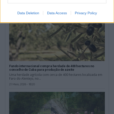
Data Deletion
Data Access
Privacy Policy
Fundo internacional compra herdade de 400 hectares no
concelho de Cuba para produção de azeite
Uma herdade agrícola com cerca de 400 hectares localizada em
Faro do Alentejo, no...
21 Maio, 2026 - 18:20