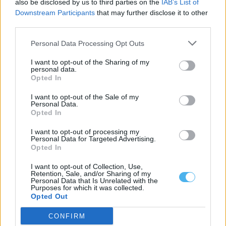
also be disclosed by us to third parties on the
IAB’s List of
Herdade da Figueirinha obteve certificação nacional de
Downstream Participants
that may further disclose it to other
sustentabilidade do azeite e integrou grupo piloto...
third parties.
28 Maio, 2026 - 16:05
Personal Data Processing Opt Outs
I want to opt-out of the Sharing of my
personal data.
Opted In
I want to opt-out of the Sale of my
Personal Data.
Opted In
I want to opt-out of processing my
Personal Data for Targeted Advertising.
Opted In
I want to opt-out of Collection, Use,
Évora: Novo conceito do Mercearia Eborim junta sabores do
Retention, Sale, and/or Sharing of my
Alentejo e tradição mediterrânica
Personal Data that Is Unrelated with the
Purposes for which it was collected.
O restaurante Mercearia Eborim, integrado no Évora Olive Hotel,
Opted Out
reabriu em Évora com uma...
28 Maio, 2026 - 14:55
CONFIRM