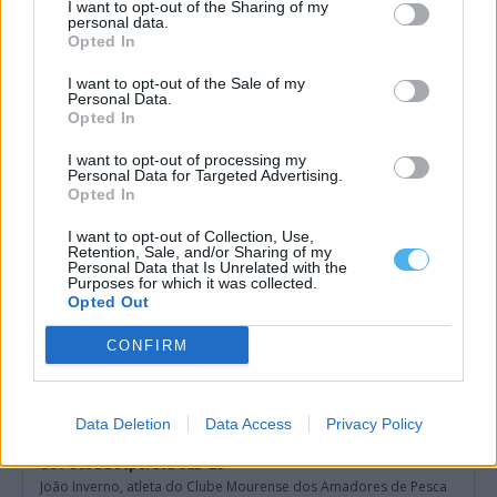
I want to opt-out of the Sharing of my
personal data.
Opted In
Moura e Campo Maior estão entre os municípios mais
procurados para arrendar casa
Moura e Campo Maior estão entre os 50 municípios mais
I want to opt-out of the Sale of my
procurados para arrendar casa...
Personal Data.
Opted In
24 Julho, 2026 - 09:53
I want to opt-out of processing my
Personal Data for Targeted Advertising.
Opted In
I want to opt-out of Collection, Use,
Retention, Sale, and/or Sharing of my
Personal Data that Is Unrelated with the
Purposes for which it was collected.
Opted Out
CONFIRM
Data Deletion
Data Access
Privacy Policy
João Inverno, do Clube Mourense, convocado para o Mundial
de Pesca Desportiva Sub-25
João Inverno, atleta do Clube Mourense dos Amadores de Pesca