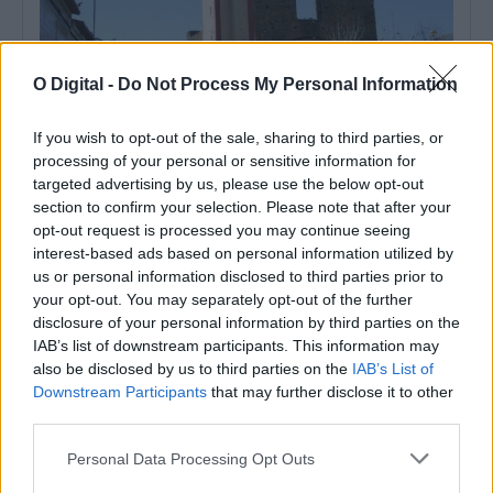
O Digital -
Do Not Process My Personal Information
Moura: Novo espaço de convívio em Amareleja inaugurado em
If you wish to opt-out of the sale, sharing to third parties, or
agosto
processing of your personal or sensitive information for
Um novo espaço de convívio, lazer e dinamização cultural vai ser
targeted advertising by us, please use the below opt-out
inaugurado em 09...
section to confirm your selection. Please note that after your
29 Julho, 2026 - 09:00
opt-out request is processed you may continue seeing
interest-based ads based on personal information utilized by
us or personal information disclosed to third parties prior to
your opt-out. You may separately opt-out of the further
disclosure of your personal information by third parties on the
IAB’s list of downstream participants. This information may
also be disclosed by us to third parties on the
IAB’s List of
Downstream Participants
that may further disclose it to other
third parties.
Personal Data Processing Opt Outs