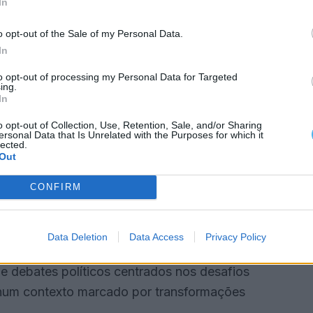
In
os do interior nestes fóruns é relevante para
o opt-out of the Sale of my Personal Data.
 na definição das políticas europeias.
In
sabilidade. Os territórios de baixa densidade têm
to opt-out of processing my Personal Data for Targeted
ing.
rização das comunidades locais, nos serviços
In
 é importante que essa realidade esteja presente
o opt-out of Collection, Use, Retention, Sale, and/or Sharing
u.
ersonal Data that Is Unrelated with the Purposes for which it
lected.
Out
AÇÃO PORTUGUESA
CONFIRM
uesa no Comité Diretor do CCRE/CEMR, indicada
ais.
Data Deletion
Data Access
Privacy Policy
 e debates políticos centrados nos desafios
, num contexto marcado por transformações