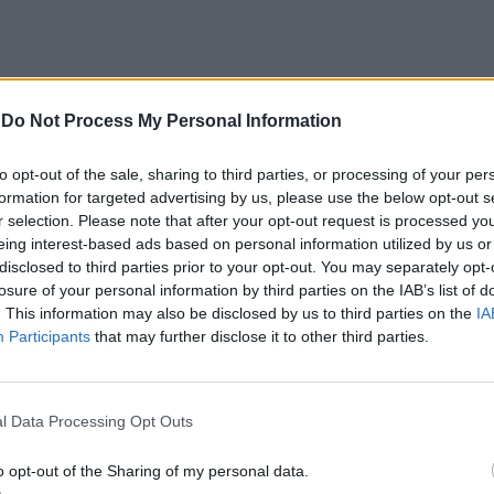
-
Do Not Process My Personal Information
to opt-out of the sale, sharing to third parties, or processing of your per
formation for targeted advertising by us, please use the below opt-out s
ntro europeu acontece no âmbito do CEMR Leaders’
r selection. Please note that after your opt-out request is processed y
nais para debater os desafios que se colocam aos
eing interest-based ads based on personal information utilized by us or
disclosed to third parties prior to your opt-out. You may separately opt-
losure of your personal information by third parties on the IAB’s list of
. This information may also be disclosed by us to third parties on the
IA
 BAIXA DENSIDADE EM
Participants
that may further disclose it to other third parties.
l Data Processing Opt Outs
ionadas com a coesão territorial, os serviços
ação das comunidades locais.
o opt-out of the Sharing of my personal data.