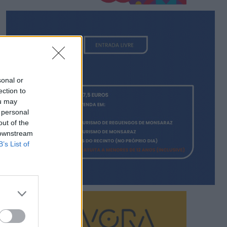
sonal or
ection to
ou may
 personal
out of the
 downstream
B’s List of