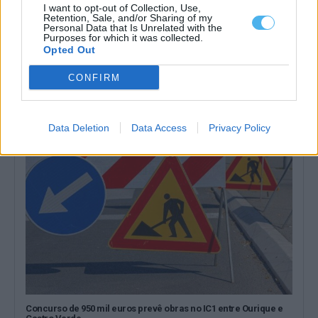
I want to opt-out of Collection, Use,
Retention, Sale, and/or Sharing of my
Personal Data that Is Unrelated with the
Purposes for which it was collected.
Concurso de 950 mil euros prevê obras na EN386 e EN258 entre
Opted Out
Moura e Barrancos
A Infraestruturas de Portugal lançou um concurso público para a
CONFIRM
conservação corretiva do pavimento...
15 Junho, 2026 - 09:00
Data Deletion
Data Access
Privacy Policy
Concurso de 950 mil euros prevê obras no IC1 entre Ourique e