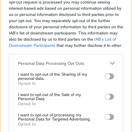
opt-out request is processed you may continue seeing
interest-based ads based on personal information utilized by
us or personal information disclosed to third parties prior to
your opt-out. You may separately opt-out of the further
disclosure of your personal information by third parties on the
IAB’s list of downstream participants. This information may
also be disclosed by us to third parties on the
IAB’s List of
Concurso de 950 mil euros prevê obras na ER2 e EN2 no distrito
Downstream Participants
that may further disclose it to other
de Beja
third parties.
A Infraestruturas de Portugal lançou um concurso público para a
conservação corretiva do pavimento...
Personal Data Processing Opt Outs
15 Junho, 2026 - 14:00
I want to opt-out of the Sharing of my
personal data.
Opted In
I want to opt-out of the Sale of my
Personal Data.
Opted In
I want to opt-out of processing my
Personal Data for Targeted Advertising.
Opted In