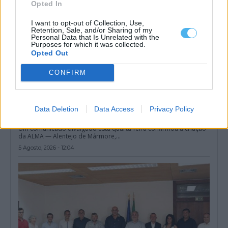
Opted In
I want to opt-out of Collection, Use,
Retention, Sale, and/or Sharing of my
Personal Data that Is Unrelated with the
Purposes for which it was collected.
Opted Out
CONFIRM
Data Deletion
Data Access
Privacy Policy
Nova associação quer dar uma voz comum ao mármore
alentejano
Um comunicado divulgado esta quarta-feira confirmou a criação
da ALMA — Alentejo de Mármore,...
5 Agosto, 2026 - 12:04