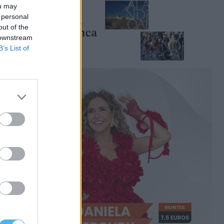
ou may
 personal
out of the
 downstream
B’s List of