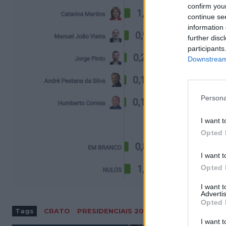
confirm you
continue se
information 
further disc
participants
Downstream 
Persona
I want t
Opted 
I want t
Opted 
I want 
Advertis
Opted 
Tags
CRATO
PRESIDENCIAIS 2026
I want t