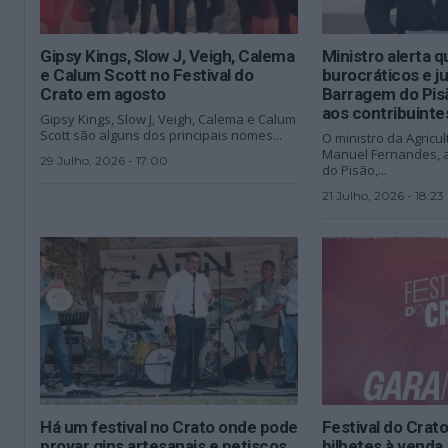
Gipsy Kings, Slow J, Veigh, Calema
Ministro alerta 
e Calum Scott no Festival do
burocráticos e ju
Crato em agosto
Barragem do Pisã
aos contribuinte
Gipsy Kings, Slow J, Veigh, Calema e Calum
Scott são alguns dos principais nomes...
O ministro da Agricul
Manuel Fernandes, 
29 Julho, 2026 - 17:00
do Pisão,...
21 Julho, 2026 - 18:23
Há um festival no Crato onde pode
Festival do Crat
provar gins artesanais e petiscos
bilhetes à venda