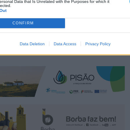
ersonal Data that Is Unrelated with the Purposes for which it
lected.
Out
CONFIRM
Data Deletion
Data Access
Privacy Policy