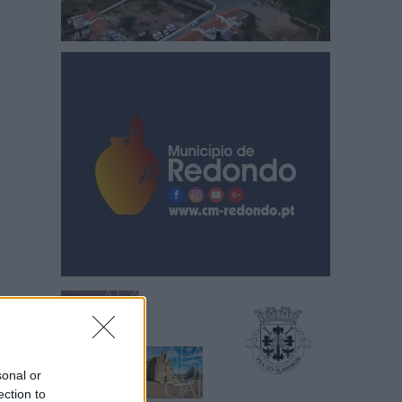
sonal or
ection to