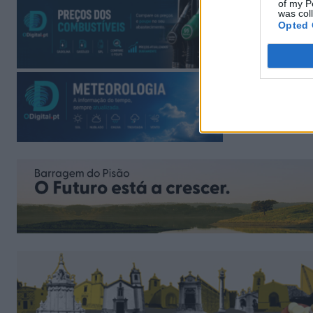
of my P
was col
Opted 