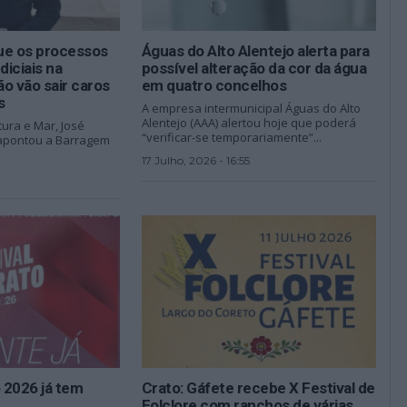
que os processos
Águas do Alto Alentejo alerta para
diciais na
possível alteração da cor da água
o vão sair caros
em quatro concelhos
s
A empresa intermunicipal Águas do Alto
Alentejo (AAA) alertou hoje que poderá
tura e Mar, José
“verificar-se temporariamente”...
apontou a Barragem
17 Julho, 2026 - 16:55
o 2026 já tem
Crato: Gáfete recebe X Festival de
Folclore com ranchos de várias