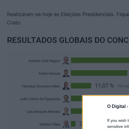
Realizaram-se hoje as Eleições Presidenciais. Fiq
Crato.
RESULTADOS GLOBAIS DO CON
O Digital 
If you wish 
sensitive in