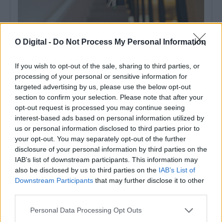
O Digital -
Do Not Process My Personal Information
If you wish to opt-out of the sale, sharing to third parties, or
Portalegre lidera vendas rápidas de casas no Alentejo
processing of your personal or sensitive information for
Portalegre foi o distrito do Alentejo com maior percentagem de
casas que saíram do...
targeted advertising by us, please use the below opt-out
section to confirm your selection. Please note that after your
6 Agosto, 2026 - 09:58
opt-out request is processed you may continue seeing
interest-based ads based on personal information utilized by
us or personal information disclosed to third parties prior to
your opt-out. You may separately opt-out of the further
disclosure of your personal information by third parties on the
IAB’s list of downstream participants. This information may
also be disclosed by us to third parties on the
IAB’s List of
Downstream Participants
that may further disclose it to other
third parties.
Personal Data Processing Opt Outs