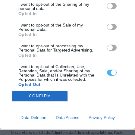
I want to opt-out of the Sharing of my
personal data.
Entidades do Alentejo recebem 738,8 mil euros para projetos
Opted In
em áreas protegidas
Quatro entidades com ligação ao Alentejo vão receber um total
I want to opt-out of the Sale of my
de 738,8 mil euros...
Personal Data.
6 Agosto, 2026 - 09:49
Opted In
I want to opt-out of processing my
Personal Data for Targeted Advertising.
Opted In
I want to opt-out of Collection, Use,
Retention, Sale, and/or Sharing of my
Personal Data that Is Unrelated with the
Purposes for which it was collected.
Opted Out
CONFIRM
Data Deletion
Data Access
Privacy Policy
Governo admite não saber como militar dispensado recebeu
arma em Portalegre
O secretário de Estado Adjunto e da Administração Interna, Paulo