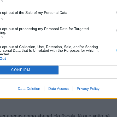
In
 empresas têm suportado e, muitas vezes,
nte haver medidas compensatórias, para que não se
o opt-out of the Sale of my Personal Data.
In
cessário».
to opt-out of processing my Personal Data for Targeted
ing.
ada vez mais a sério para uma reforma fiscal», para
In
empresários e para, consequentemente,
o opt-out of Collection, Use, Retention, Sale, and/or Sharing
ersonal Data that Is Unrelated with the Purposes for which it
lected.
Out
 gerar receitas para conseguir cumprir os seus
CONFIRM
 «tem de haver um aumento da eficiência, para
Data Deletion
Data Access
Privacy Policy
 haver um contributo do lado da despesa e da
ser apenas como «benefício fiscal», já que «não há