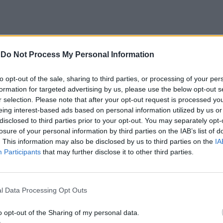
-
Do Not Process My Personal Information
, acaba por não o ter disponível mensalmente para
to opt-out of the sale, sharing to third parties, or processing of your per
idente.
formation for targeted advertising by us, please use the below opt-out s
r selection. Please note that after your opt-out request is processed y
ão «nos últimos anos», confessou que «as empresas
eing interest-based ads based on personal information utilized by us or
disclosed to third parties prior to your opt-out. You may separately opt-
s suas equipas», desde «o anterior Governo».
losure of your personal information by third parties on the IAB’s list of
. This information may also be disclosed by us to third parties on the
IA
or privado tem vindo a fazer, no sentido de
Participants
that may further disclose it to other third parties.
 cada vez mais premiarmos os trabalhadores».
l Data Processing Opt Outs
r para a «componente fiscal das empresas», já
o opt-out of the Sharing of my personal data.