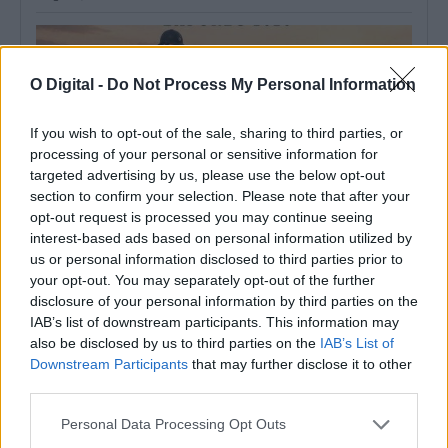
O Digital -
Do Not Process My Personal Information
If you wish to opt-out of the sale, sharing to third parties, or
processing of your personal or sensitive information for
targeted advertising by us, please use the below opt-out
section to confirm your selection. Please note that after your
opt-out request is processed you may continue seeing
interest-based ads based on personal information utilized by
us or personal information disclosed to third parties prior to
your opt-out. You may separately opt-out of the further
Competição de Dressage Regional decorre em Reguengos de
disclosure of your personal information by third parties on the
Monsaraz a 13 e 14 de agosto
IAB’s list of downstream participants. This information may
O Centro Hípico Municipal de Reguengos de Monsaraz recebe,
nos dias 13 e 14...
also be disclosed by us to third parties on the
IAB’s List of
8 Agosto, 2026 - 07:00
Downstream Participants
that may further disclose it to other
third parties.
Personal Data Processing Opt Outs