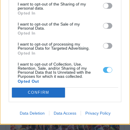
I want to opt-out of the Sharing of my
personal data.
Opted In
I want to opt-out of the Sale of my
Personal Data.
Opted In
I want to opt-out of processing my
Personal Data for Targeted Advertising.
Opted In
Reguengos de Monsaraz: Despiste de trotinete provoca um
I want to opt-out of Collection, Use,
ferido grave
Retention, Sale, and/or Sharing of my
Um despiste de uma trotinete teve lugar ao começo da noite
Personal Data that Is Unrelated with the
desta sexta-feira, dia...
Purposes for which it was collected.
8 Agosto, 2026 - 00:43
Opted Out
CONFIRM
Data Deletion
Data Access
Privacy Policy