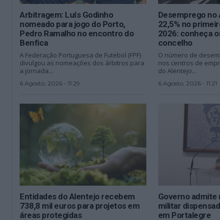
Arbitragem: Luís Godinho
Desemprego no A
nomeado para jogo do Porto,
22,5% no primei
Pedro Ramalho no encontro do
2026: conheça o
Benfica
concelho
A Federação Portuguesa de Futebol (FPF)
O número de desemp
divulgou as nomeações dos árbitros para
nos centros de empr
a jornada...
do Alentejo...
6 Agosto, 2026 - 11:29
6 Agosto, 2026 - 11:21
Entidades do Alentejo recebem
Governo admite 
738,8 mil euros para projetos em
militar dispens
áreas protegidas
em Portalegre