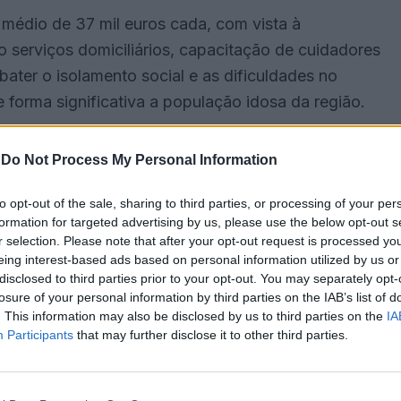
 médio de 37 mil euros cada, com vista à
 serviços domiciliários, capacitação de cuidadores
ater o isolamento social e as dificuldades no
 forma significativa a população idosa da região.
 pessoas com 65 ou mais anos em Portugal sofrem
-
Do Not Process My Personal Information
gados, enquanto seis enfrentam limitações nas
iores é uma resposta para garantir apoio
to opt-out of the sale, sharing to third parties, or processing of your per
formation for targeted advertising by us, please use the below opt-out s
 permitindo-lhes viver com maior dignidade e bem-
r selection. Please note that after your opt-out request is processed y
eing interest-based ads based on personal information utilized by us or
disclosed to third parties prior to your opt-out. You may separately opt-
losure of your personal information by third parties on the IAB’s list of
s já apoiou 364 projetos com um total de 10,3
. This information may also be disclosed by us to third parties on the
IA
iores. Este ano, a cerimónia de entrega decorreu na
Participants
that may further disclose it to other third parties.
 entidades do terceiro setor no desenvolvimento de
veis.