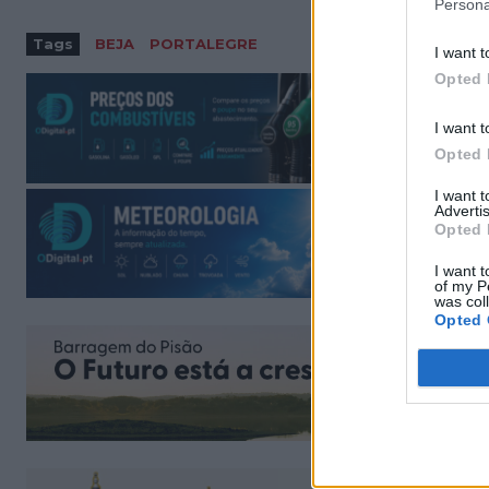
Persona
Tags
BEJA
PORTALEGRE
I want t
Opted 
I want t
Opted 
I want 
Advertis
Opted 
I want t
of my P
was col
Opted 