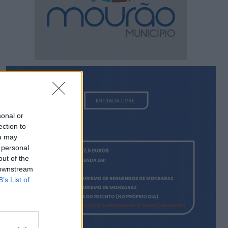
sonal or
ection to
ou may
 personal
out of the
 downstream
B’s List of