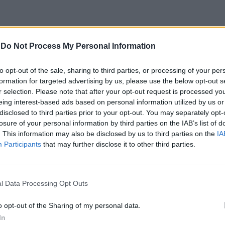
-
Do Not Process My Personal Information
os
to opt-out of the sale, sharing to third parties, or processing of your per
esta semana, durante a qual os preços dos
formation for targeted advertising by us, please use the below opt-out s
r selection. Please note that after your opt-out request is processed y
ro.
eing interest-based ads based on personal information utilized by us or
disclosed to third parties prior to your opt-out. You may separately opt-
o e dos produtos refinados continua a influenciar
losure of your personal information by third parties on the IAB’s list of
. This information may also be disclosed by us to third parties on the
IA
 em Portugal, refletindo-se em atualizações
Participants
that may further disclose it to other third parties.
s 1,90 euros
l Data Processing Opt Outs
 gasóleo simples deverá situar-se próximo dos 1,90
o opt-out of the Sharing of my personal data.
rá ficar em torno dos 1,91 euros por litro.
In