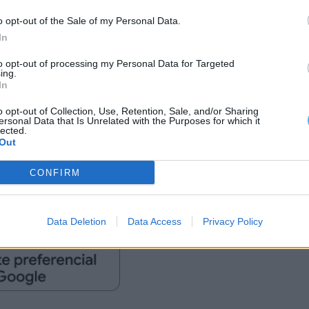
o opt-out of the Sale of my Personal Data.
rão variar consoante a localização geográfica, a
In
stecimento.
to opt-out of processing my Personal Data for Targeted
ing.
In
o opt-out of Collection, Use, Retention, Sale, and/or Sharing
 calculados antes do encerramento dos mercados
ersonal Data that Is Unrelated with the Purposes for which it
lected.
lterações até à definição final dos valores que
Out
stíveis.
CONFIRM
OS
PREÇOS
Data Deletion
Data Access
Privacy Policy