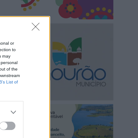
sonal or
ection to
ou may
 personal
out of the
 downstream
B’s List of