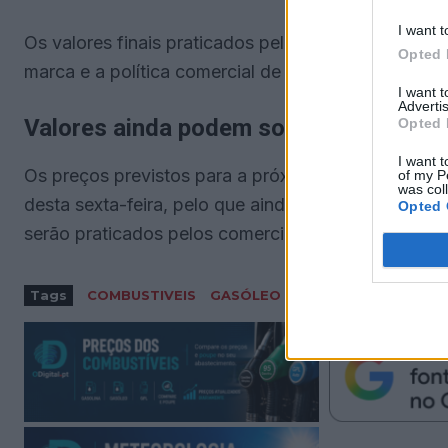
I want t
Os valores finais praticados pelos operadores pode
Opted 
marca e a política comercial de cada posto de aba
I want 
Advertis
Valores ainda podem sofrer ajustes
Opted 
I want t
Os preços previstos para a próxima semana foram
of my P
was col
desta sexta-feira, pelo que ainda poderão ocorrer a
Opted 
serão praticados pelos comercializadores de combu
Tags
COMBUSTIVEIS
GASÓLEO
GASOLINA
MERCAD