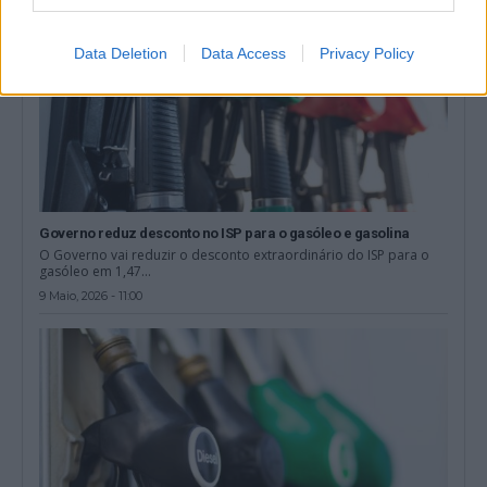
Data Deletion
Data Access
Privacy Policy
Governo reduz desconto no ISP para o gasóleo e gasolina
O Governo vai reduzir o desconto extraordinário do ISP para o
gasóleo em 1,47...
9 Maio, 2026 - 11:00