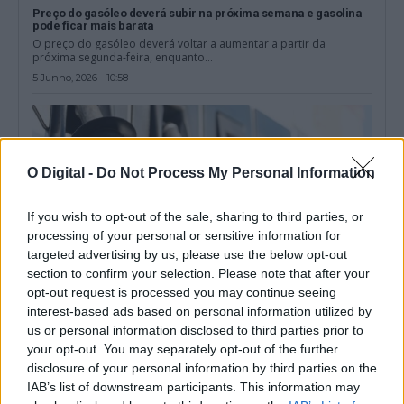
Preço do gasóleo deverá subir na próxima semana e gasolina
pode ficar mais barata
O preço do gasóleo deverá voltar a aumentar a partir da
próxima segunda-feira, enquanto...
5 Junho, 2026 - 10:58
O Digital -
Do Not Process My Personal Information
If you wish to opt-out of the sale, sharing to third parties, or
processing of your personal or sensitive information for
targeted advertising by us, please use the below opt-out
section to confirm your selection. Please note that after your
opt-out request is processed you may continue seeing
interest-based ads based on personal information utilized by
us or personal information disclosed to third parties prior to
Combustíveis voltam a subir na próxima semana: gasolina e
your opt-out. You may separately opt-out of the further
gasóleo aumentam dois cêntimos
disclosure of your personal information by third parties on the
O preço dos combustíveis deverá voltar a aumentar na próxima
semana, com previsões do...
IAB’s list of downstream participants. This information may