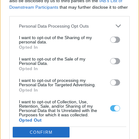
also be disclosed by us to third parties on the
IAB’s List of
22 Maio, 2026 - 11:15
Downstream Participants
that may further disclose it to other
third parties.
Personal Data Processing Opt Outs
I want to opt-out of the Sharing of my
personal data.
Opted In
I want to opt-out of the Sale of my
Personal Data.
Opted In
I want to opt-out of processing my
Personal Data for Targeted Advertising.
Opted In
Gasolina prepara nova subida e gasóleo alivia nos postos de
abastecimento
I want to opt-out of Collection, Use,
Os preços dos combustíveis deverão voltar a sofrer alterações a
Retention, Sale, and/or Sharing of my
partir da próxima segunda-feira,...
Personal Data that Is Unrelated with the
15 Maio, 2026 - 17:30
Purposes for which it was collected.
Opted Out
CONFIRM