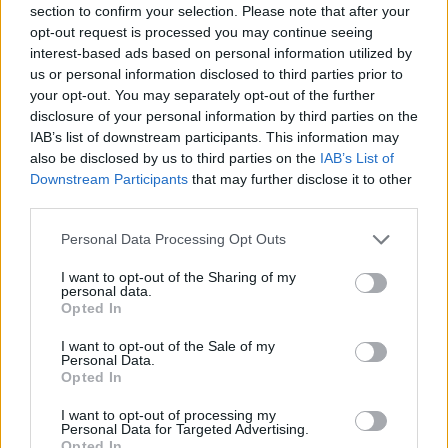
section to confirm your selection. Please note that after your
opt-out request is processed you may continue seeing
interest-based ads based on personal information utilized by
us or personal information disclosed to third parties prior to
your opt-out. You may separately opt-out of the further
disclosure of your personal information by third parties on the
IAB’s list of downstream participants. This information may
also be disclosed by us to third parties on the
IAB’s List of
Downstream Participants
that may further disclose it to other
Estremoz recebe exposição Student Prize 2026 com 30 jovens
third parties.
artistas
A Howard’s Folly, em Estremoz, recebe a exposição Student Prize
2026 da Sovereign Art...
Personal Data Processing Opt Outs
5 Agosto, 2026 - 19:00
I want to opt-out of the Sharing of my
personal data.
Opted In
I want to opt-out of the Sale of my
Personal Data.
Opted In
I want to opt-out of processing my
Personal Data for Targeted Advertising.
Opted In