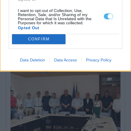
I want to opt-out of Collection, Use,
Retention, Sale, and/or Sharing of my
Personal Data that Is Unrelated with the
Purposes for which it was collected.
Opted Out
Zona dos Mármores e Alqueva «tem todas as condições para
receber» a Grande Área de Acolhimento Empresarial do
Alentejo
CONFIRM
A Zona dos Mármores e Alqueva «tem todas as condições para
receber» a Grande...
5 Agosto, 2026 - 17:10
Data Deletion
Data Access
Privacy Policy