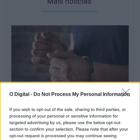
Mais notícias
O Digital -
Do Not Process My Personal Information
Homem procurado na Moldova por tráfico de seres humanos
If you wish to opt-out of the sale, sharing to third parties, or
detido em Reguengos de Monsaraz
processing of your personal or sensitive information for
Um homem de 31 anos foi detido pela PSP em Reguengos de
targeted advertising by us, please use the below opt-out
Monsaraz em...
section to confirm your selection. Please note that after your
6 Agosto, 2026 - 11:33
opt-out request is processed you may continue seeing