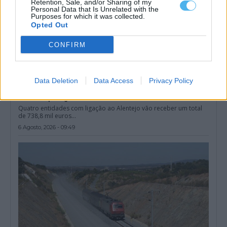
Retention, Sale, and/or Sharing of my
Personal Data that Is Unrelated with the
Purposes for which it was collected.
Opted Out
CONFIRM
Data Deletion
Data Access
Privacy Policy
Entidades do Alentejo recebem 738,8 mil euros para projetos
em áreas protegidas
Quatro entidades com ligação ao Alentejo vão receber um total
de 738,8 mil euros...
6 Agosto, 2026 - 09:49