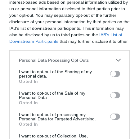
interest-based ads based on personal information utilized by
us or personal information disclosed to third parties prior to
your opt-out. You may separately opt-out of the further
disclosure of your personal information by third parties on the
IAB’s list of downstream participants. This information may
also be disclosed by us to third parties on the
IAB’s List of
Downstream Participants
that may further disclose it to other
third parties.
Personal Data Processing Opt Outs
I want to opt-out of the Sharing of my
personal data.
Opted In
PSP lança concurso de 875 mil euros para reabilitar edifício do
Comando Distrital de Évora
A Polícia de Segurança Pública (PSP) lançou um concurso público,
I want to opt-out of the Sale of my
com o preço base...
Personal Data.
Opted In
6 Agosto, 2026 - 10:36
I want to opt-out of processing my
Personal Data for Targeted Advertising.
Opted In
I want to opt-out of Collection, Use,