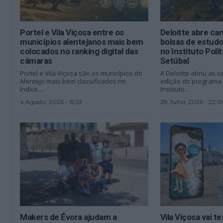
Portel e Vila Viçosa entre os
Deloitte abre ca
municípios alentejanos mais bem
bolsas de estud
colocados no ranking digital das
no Instituto Poli
câmaras
Setúbal
Portel e Vila Viçosa são os municípios do
A Deloitte abriu as c
Alentejo mais bem classificados no
edição do programa 
Índice...
Instituto...
4 Agosto, 2026 - 15:53
28 Julho, 2026 - 22:0
Makers de Évora ajudam a
Vila Viçosa vai t