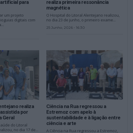
rtificial para
realiza primeira ressonância
magnética
rar um projeto
O Hospital do Litoral Alentejano realizou,
oguias digitais com
no dia 23 de junho, o primeiro exame...
...
25 Junho, 2026 - 16:30
entejano realiza
Ciência na Rua regressou a
 assistida por
Estremoz com apelo à
a Geral
sustentabilidade e à ligação entre
ciência e arte
aúde do Litoral
alizou, no dia 17 de...
A Ciência na Rua regressou a Estremoz,