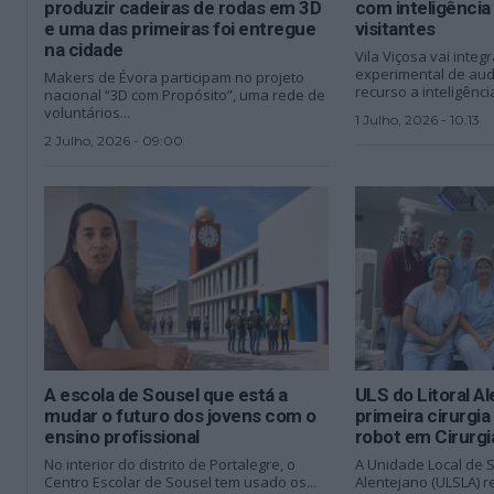
produzir cadeiras de rodas em 3D
com inteligência a
e uma das primeiras foi entregue
visitantes
na cidade
Vila Viçosa vai integ
experimental de audi
Makers de Évora participam no projeto
recurso a inteligência
nacional “3D com Propósito”, uma rede de
voluntários...
1 Julho, 2026 - 10:13
2 Julho, 2026 - 09:00
A escola de Sousel que está a
ULS do Litoral Al
mudar o futuro dos jovens com o
primeira cirurgia
ensino profissional
robot em Cirurgi
No interior do distrito de Portalegre, o
A Unidade Local de S
Centro Escolar de Sousel tem usado os...
Alentejano (ULSLA) re