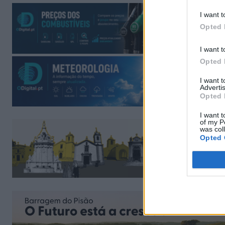
I want t
Opted 
I want t
Opted 
I want 
Advertis
Opted 
I want t
of my P
was col
Opted 