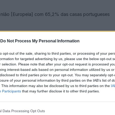
 União [Europeia] com 65,2% das casas portugueses
 acima da média europeia (86% a nível nacional em
-
Do Not Process My Personal Information
 bloco) e cresceu 40% desde o ano passado.
to opt-out of the sale, sharing to third parties, or processing of your per
: o nível de competências digitais da população é
formation for targeted advertising by us, please use the below opt-out s
r selection. Please note that after your opt-out request is processed y
eiramente acima da média europeia (55,6%), mas
eing interest-based ads based on personal information utilized by us or
disclosed to third parties prior to your opt-out. You may separately opt-
losure of your personal information by third parties on the IAB’s list of
. This information may also be disclosed by us to third parties on the
IA
das em tecnologias de informação está ligeiramente
Participants
that may further disclose it to other third parties.
% no conjunto dos 27).
l Data Processing Opt Outs