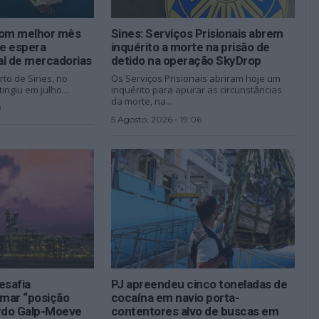
com melhor mês
Sines: Serviços Prisionais abrem
e espera
inquérito a morte na prisão de
al de mercadorias
detido na operação SkyDrop
rto de Sines, no
Os Serviços Prisionais abriram hoje um
tingiu em julho...
inquérito para apurar as circunstâncias
da morte, na...
0
5 Agosto, 2026 - 19:06
esafia
PJ apreendeu cinco toneladas de
mar “posição
cocaína em navio porta-
ordo Galp-Moeve
contentores alvo de buscas em