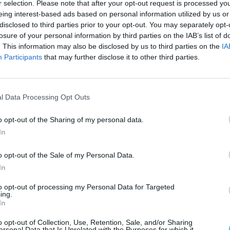
r selection. Please note that after your opt-out request is processed y
eing interest-based ads based on personal information utilized by us or
disclosed to third parties prior to your opt-out. You may separately opt-
losure of your personal information by third parties on the IAB’s list of
. This information may also be disclosed by us to third parties on the
IA
Participants
that may further disclose it to other third parties.
al na área do investimento ativo e na promoção do
to bastante inovador e de proximidade que quer
l Data Processing Opt Outs
is isoladas, para junto da comunidade”, explicou à
lva.
o opt-out of the Sharing of my personal data.
In
anos, podem participar em sessões permanentes de
o opt-out of the Sale of my Personal Data.
nversas de café e caminhadas, desenvolvidas com o
In
dade física, psicologia e educação social.
to opt-out of processing my Personal Data for Targeted
ing.
In
o opt-out of Collection, Use, Retention, Sale, and/or Sharing
ersonal Data that Is Unrelated with the Purposes for which it