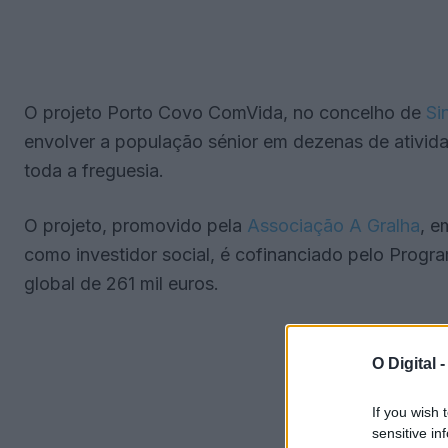
O projeto Porto Covo ComVida, no concelho de
Si
envolver a população sénior em dezenas de ativida
toda a freguesia.
O projeto, promovido pela
Associação A Gralha
, e
como investidor social, é cofinanciado pelo Progr
global de 261 mil euros.
O Digital 
If you wish 
sensitive in