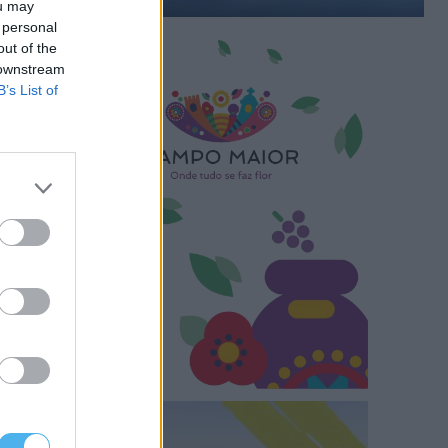
ou may
 personal
out of the
 downstream
B’s List of