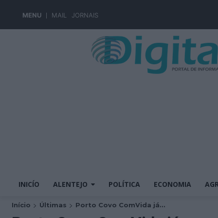
MENU
MAIL
JORNAIS
INICÍO
ALENTEJO
POLÍTICA
ECONOMIA
AGR
Início
Últimas
Porto Covo ComVida já...