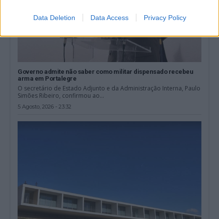
Data Deletion
Data Access
Privacy Policy
Governo admite não saber como militar dispensado recebeu
arma em Portalegre
O secretário de Estado Adjunto e da Administração Interna, Paulo
Simões Ribeiro, confirmou ao...
5 Agosto, 2026 - 23:32