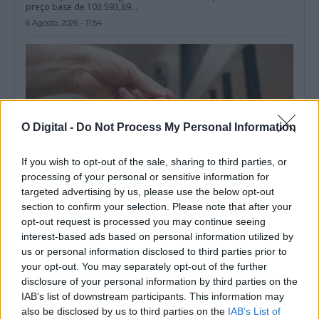
preço base de 103.593,89...
6 Agosto, 2026 - 11:54
O Digital -
Do Not Process My Personal Information
If you wish to opt-out of the sale, sharing to third parties, or
processing of your personal or sensitive information for
targeted advertising by us, please use the below opt-out
section to confirm your selection. Please note that after your
opt-out request is processed you may continue seeing
Portalegre lidera vendas rápidas de casas no Alentejo
interest-based ads based on personal information utilized by
Portalegre foi o distrito do Alentejo com maior percentagem de
us or personal information disclosed to third parties prior to
casas que saíram do...
your opt-out. You may separately opt-out of the further
6 Agosto, 2026 - 09:58
disclosure of your personal information by third parties on the
IAB’s list of downstream participants. This information may
also be disclosed by us to third parties on the
IAB’s List of