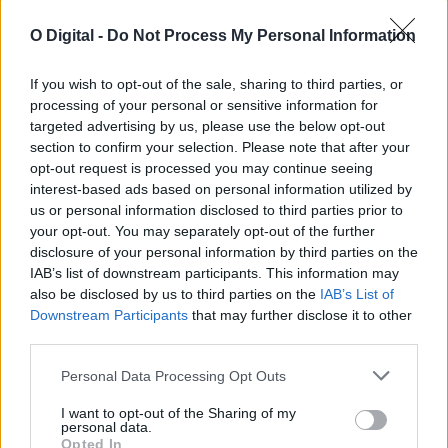
O Digital -
Do Not Process My Personal Information
PS quer explicações do Governo sobre plano de cogestão do
Parque da Serra de São Mamede
O PS exigiu hoje esclarecimentos do Governo sobre a prestação
If you wish to opt-out of the sale, sharing to third parties, or
de contas do Plano...
processing of your personal or sensitive information for
6 Agosto, 2026 - 13:17
targeted advertising by us, please use the below opt-out
section to confirm your selection. Please note that after your
opt-out request is processed you may continue seeing
interest-based ads based on personal information utilized by
us or personal information disclosed to third parties prior to
your opt-out. You may separately opt-out of the further
disclosure of your personal information by third parties on the
IAB’s list of downstream participants. This information may
also be disclosed by us to third parties on the
IAB’s List of
Downstream Participants
that may further disclose it to other
third parties.
Personal Data Processing Opt Outs
As estradas de Portalegre onde o mau tempo derrubou muros
I want to opt-out of the Sharing of my
vão ser intervencionadas
personal data.
O Município de Portalegre abriu um concurso público, com um
Opted In