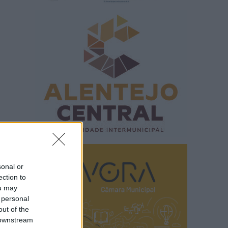
sonal or
ection to
ou may
 personal
out of the
 downstream