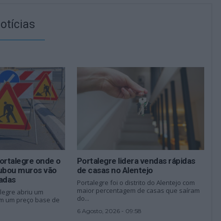
otícias
ortalegre onde o
Portalegre lidera vendas rápidas
ubou muros vão
de casas no Alentejo
nadas
Portalegre foi o distrito do Alentejo com
maior percentagem de casas que saíram
legre abriu um
do...
om um preço base de
6 Agosto, 2026 - 09:58