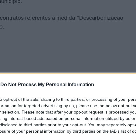
unicípio.
 contratos referentes à medida “Descarbonização
o.
-
Do Not Process My Personal Information
to opt-out of the sale, sharing to third parties, or processing of your per
formation for targeted advertising by us, please use the below opt-out s
r selection. Please note that after your opt-out request is processed y
eing interest-based ads based on personal information utilized by us or
e Recuperação e Resiliência (PRR), a medida
disclosed to third parties prior to your opt-out. You may separately opt-
elétricos, acessíveis a pessoas com mobilidade
losure of your personal information by third parties on the IAB’s list of