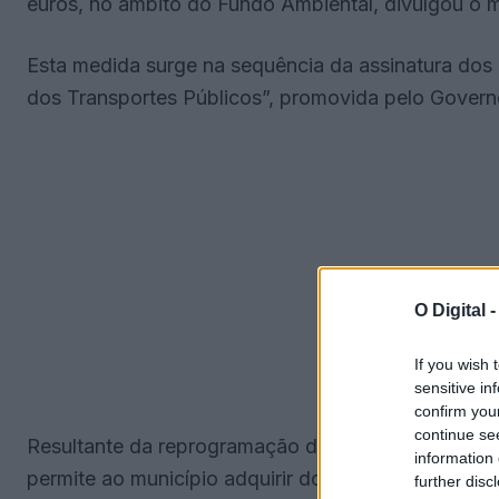
euros, no âmbito do Fundo Ambiental, divulgou o m
Esta medida surge na sequência da assinatura dos
dos Transportes Públicos”, promovida pelo Govern
O Digital 
If you wish 
sensitive in
confirm you
continue se
Resultante da reprogramação de verbas do Plano d
information 
permite ao município adquirir dois miniautocarros 
further disc