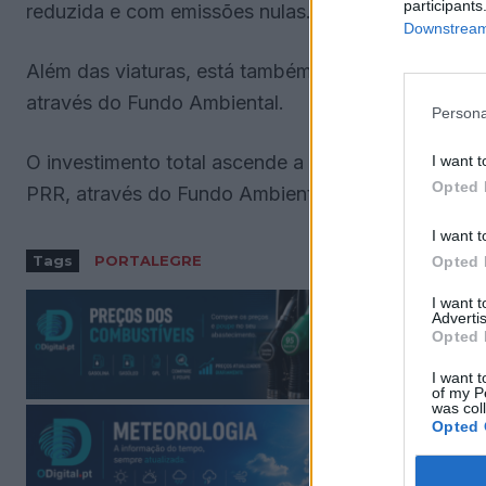
participants
reduzida e com emissões nulas.
Downstream 
Além das viaturas, está também incluída a instalaç
através do Fundo Ambiental.
Persona
O investimento total ascende a mais de 725 mil eur
I want t
Opted 
PRR, através do Fundo Ambiental.
I want t
Tags
PORTALEGRE
Opted 
I want 
Advertis
Opted 
I want t
of my P
was col
Opted 