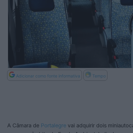
Adicionar como fonte informativa
Tempo
A Câmara de
Portalegre
vai adquirir dois miniautoc