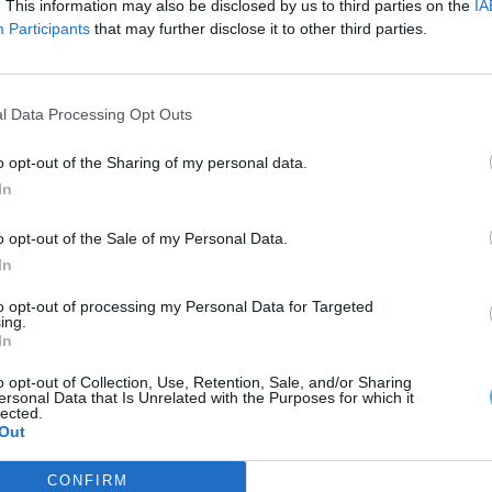
. This information may also be disclosed by us to third parties on the
IA
Participants
that may further disclose it to other third parties.
ão de um posto de carregamento elétrico, financiado
l Data Processing Opt Outs
os, sendo mais de 492 mil euros financiados pelo
o opt-out of the Sharing of my personal data.
In
o opt-out of the Sale of my Personal Data.
In
to opt-out of processing my Personal Data for Targeted
ing.
In
o opt-out of Collection, Use, Retention, Sale, and/or Sharing
ersonal Data that Is Unrelated with the Purposes for which it
lected.
Out
CONFIRM