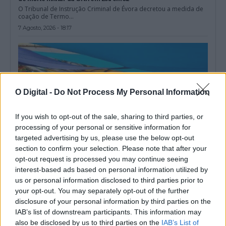
O Tribunal de Instrução Criminal de Évora decretou a medida de
coação de Termo...
7 Agosto, 2026 - 18:17
O Digital -
Do Not Process My Personal Information
If you wish to opt-out of the sale, sharing to third parties, or
processing of your personal or sensitive information for
targeted advertising by us, please use the below opt-out
section to confirm your selection. Please note that after your
opt-out request is processed you may continue seeing
interest-based ads based on personal information utilized by
Festas do Povo 2026: GNR reforça segurança em Campo Maior
us or personal information disclosed to third parties prior to
O Comando Territorial de Portalegre da GNR está a executar uma
your opt-out. You may separately opt-out of the further
operação de segurança...
disclosure of your personal information by third parties on the
7 Agosto, 2026 - 17:21
IAB’s list of downstream participants. This information may
also be disclosed by us to third parties on the
IAB’s List of