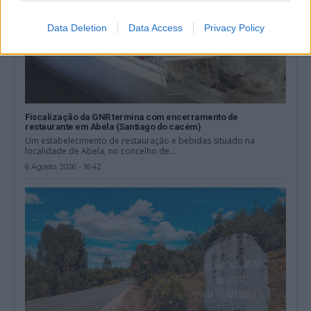
Data Deletion
Data Access
Privacy Policy
Fiscalização da GNR termina com encerramento de
restaurante em Abela (Santiago do cacém)
Um estabelecimento de restauração e bebidas situado na
localidade de Abela, no concelho de...
6 Agosto, 2026 - 16:42