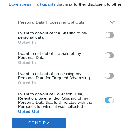
Downstream Participants
that may further disclose it to other
third parties.
Personal Data Processing Opt Outs
I want to opt-out of the Sharing of my
personal data.
Opted In
I want to opt-out of the Sale of my
Personal Data.
Opted In
I want to opt-out of processing my
Militar da GNR ferido e ameaçado de morte durante desacatos
Personal Data for Targeted Advertising.
em Estremoz
Opted In
Um militar da Guarda Nacional Republicana sofreu ferimentos
ligeiros durante os desacatos registados ao...
I want to opt-out of Collection, Use,
7 Agosto, 2026 - 08:37
Retention, Sale, and/or Sharing of my
Personal Data that Is Unrelated with the
Purposes for which it was collected.
Opted Out
CONFIRM