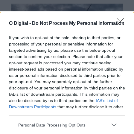
O Digital -
Do Not Process My Personal Information
If you wish to opt-out of the sale, sharing to third parties, or
processing of your personal or sensitive information for
targeted advertising by us, please use the below opt-out
section to confirm your selection. Please note that after your
opt-out request is processed you may continue seeing
interest-based ads based on personal information utilized by
us or personal information disclosed to third parties prior to
your opt-out. You may separately opt-out of the further
Parque Eólico do Sudoeste: Organização contesta projeto e
pede estudo dos impactos cumulativos
disclosure of your personal information by third parties on the
A RENOVAR Santiago do Cacém contesta o Parque Eólico do
IAB’s list of downstream participants. This information may
Sudoeste e exige uma...
also be disclosed by us to third parties on the
IAB’s List of
6 Agosto, 2026 - 11:59
Downstream Participants
that may further disclose it to other
third parties.
Personal Data Processing Opt Outs