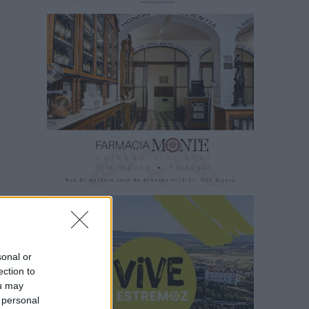
sonal or
ection to
ou may
 personal