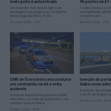
mato junto à autoestrada
96 postos na A1 
Um incêndio num veículo ligeiro de
A Galp concluiu o co
passageiros propagou-se, na manhã
carregamento ultrarr
desta segunda-feira, 15 de...
composto por...
15 Junho, 2026 - 12:10
26 Maio, 2026 - 21:31
GNR de Évora interceta condutor
Isenção de porta
em contramão na A6 e evita
Saiba como aderi
acidente
A isenção de portag
e da A2 abrangidos p
A Guarda Nacional Republicana (GNR)
intercetou, na noite de quinta-feira, um
31 Março, 2026 - 19:3
condutor que circulava...
10 Abril, 2026 - 12:50