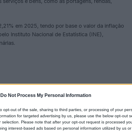
 serviços e bens, como as portagens, rendas,
,21% em 2025, tendo por base o valor da inflação
o Instituto Nacional de Estatística (INE),
árias.
-
Do Not Process My Personal Information
to opt-out of the sale, sharing to third parties, or processing of your per
formation for targeted advertising by us, please use the below opt-out s
r selection. Please note that after your opt-out request is processed y
eing interest-based ads based on personal information utilized by us or