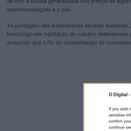
se com a subida generalizada dos preços de alguns
telecomunicações e o pão.
As portagens das autoestradas deverão aumentar 2
homóloga sem habitação de outubro determinado pel
acrescido dos 0,1% de compensação às concession
O Digital 
If you wish 
sensitive in
confirm you
continue se