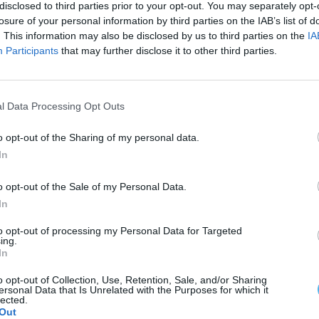
disclosed to third parties prior to your opt-out. You may separately opt-
do o aumento do preço das portagens em cada ano
losure of your personal information by third parties on the IAB’s list of
ece que a variação a praticar em cada ano tem como
. This information may also be disclosed by us to third parties on the
IA
ão no continente verificada no último mês para o
Participants
that may further disclose it to other third parties.
ro, data-limite para os concessionários
ços para o ano seguinte. De acordo com os dados
l Data Processing Opt Outs
lação situou-se em 2,11%.
o opt-out of the Sharing of my personal data.
o celebrado em 2022 com as concessionárias das
In
oi então imposto a uma subida de cerca de 10% em
o opt-out of the Sale of my Personal Data.
In
to opt-out of processing my Personal Data for Targeted
ing.
In
o opt-out of Collection, Use, Retention, Sale, and/or Sharing
ersonal Data that Is Unrelated with the Purposes for which it
lected.
Out