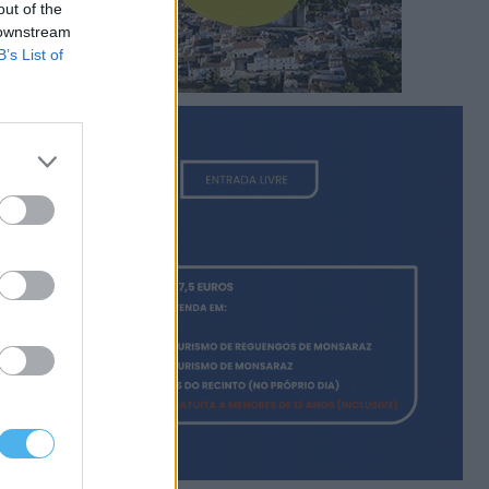
out of the
 downstream
B’s List of