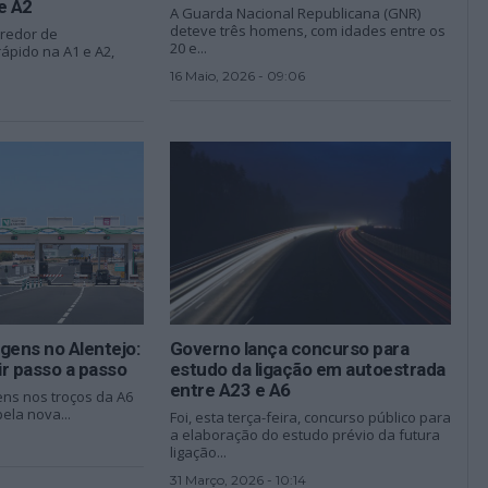
e A2
A Guarda Nacional Republicana (GNR)
deteve três homens, com idades entre os
rredor de
20 e...
ápido na A1 e A2,
16 Maio, 2026 - 09:06
gens no Alentejo:
Governo lança concurso para
r passo a passo
estudo da ligação em autoestrada
entre A23 e A6
ens nos troços da A6
ela nova...
Foi, esta terça-feira, concurso público para
a elaboração do estudo prévio da futura
0
ligação...
31 Março, 2026 - 10:14