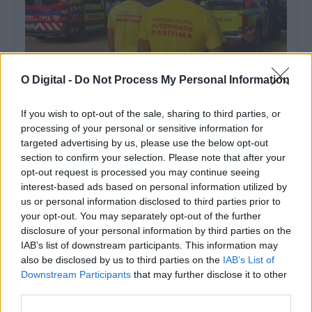
O Digital -
Do Not Process My Personal Information
If you wish to opt-out of the sale, sharing to third parties, or
Três pessoas morreram em zonas balneares do Alentejo desde
processing of your personal or sensitive information for
maio
targeted advertising by us, please use the below opt-out
Três pessoas morreram em zonas balneares do Alentejo entre 1
section to confirm your selection. Please note that after your
de maio e 31...
opt-out request is processed you may continue seeing
4 Agosto, 2026 - 09:57
interest-based ads based on personal information utilized by
us or personal information disclosed to third parties prior to
your opt-out. You may separately opt-out of the further
disclosure of your personal information by third parties on the
IAB’s list of downstream participants. This information may
also be disclosed by us to third parties on the
IAB’s List of
Downstream Participants
that may further disclose it to other
third parties.