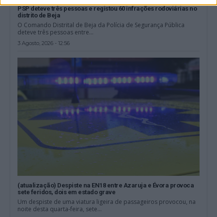
PSP deteve três pessoas e registou 60 infrações rodoviárias no
distrito de Beja
O Comando Distrital de Beja da Polícia de Segurança Pública
deteve três pessoas entre...
3 Agosto, 2026 - 12:56
(atualização) Despiste na EN18 entre Azaruja e Évora provoca
sete feridos, dois em estado grave
Um despiste de uma viatura ligeira de passageiros provocou, na
noite desta quarta-feira, sete...