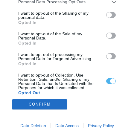
Personal Data Processing Opt Outs
I want to opt-out of the Sharing of my
personal data.
Opted In
GNR deteve 13 pessoas e registou 59 acidentes numa semana
I want to opt-out of the Sale of my
no distrito de Beja
Personal Data.
A Guarda Nacional Republicana (GNR) deteve 13 pessoas em
Opted In
flagrante delito e registou 59...
3 Agosto, 2026 - 14:06
I want to opt-out of processing my
Personal Data for Targeted Advertising.
Opted In
I want to opt-out of Collection, Use,
Retention, Sale, and/or Sharing of my
Personal Data that Is Unrelated with the
Purposes for which it was collected.
Opted Out
CONFIRM
Data Deletion
Data Access
Privacy Policy