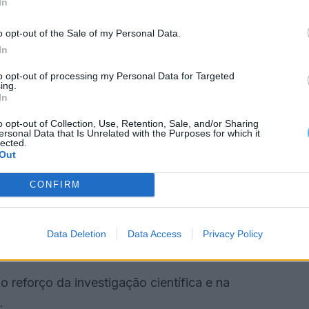
In
o opt-out of the Sale of my Personal Data.
In
 e inclui mesas-redondas, apresentação de artigos
lações do Politécnico de Portalegre.
to opt-out of processing my Personal Data for Targeted
ing.
In
cimento nas áreas das energias renováveis e da
o opt-out of Collection, Use, Retention, Sale, and/or Sharing
olvidas no contexto luso-brasileiro.
ersonal Data that Is Unrelated with the Purposes for which it
lected.
Out
CONFIRM
ão anunciados os resultados da primeira edição do
nanciar projetos de investigação desenvolvidos por
Data Deletion
Data Access
Privacy Policy
egre.
o reforço da investigação científica e na
.