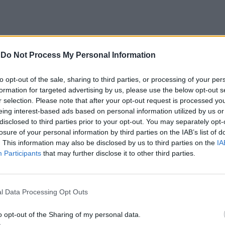
-
Do Not Process My Personal Information
es e brasileiros
to opt-out of the sale, sharing to third parties, or processing of your per
formation for targeted advertising by us, please use the below opt-out s
rtalegre,
o encontro conta com a participação de
r selection. Please note that after your opt-out request is processed y
eing interest-based ads based on personal information utilized by us or
 (UNEB), do Instituto Federal de Educação, Ciência
disclosed to third parties prior to your opt-out. You may separately opt-
deral da Bahia (UFBA) e da Universidade Senai
losure of your personal information by third parties on the IAB’s list of
 anfitriã.
. This information may also be disclosed by us to third parties on the
IA
Participants
that may further disclose it to other third parties.
vos «fomentar a cooperação e a troca de
mover «o intercâmbio de metodologias, resultados
l Data Processing Opt Outs
contribuindo ainda para «a democratização do
o opt-out of the Sharing of my personal data.