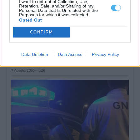
I want to opt-out of Collection, Use,
Retention, Sale, and/or Sharing of my
Personal Data that Is Unrelated with the
Purposes for which it was collected.
Opted Out
CONFIRM
PSP detém dois homens em Elvas por posse de armas proibidas
Data Deletion
Data Access
Privacy Policy
O Comando Distrital da PSP de Portalegre deteve dois homens,
em Elvas, por posse...
7 Agosto, 2026 - 15:26