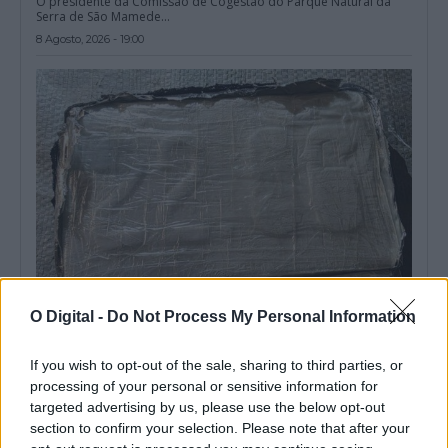
O presidente da Comissão de Cogestão do Parque Natural da
Serra de São Mamede...
8 Agosto, 2026 - 19:00
O Digital -
Do Not Process My Personal Information
Apreendidos mais de 400 quilos de cocaína de lancha em fuga
em Sines
If you wish to opt-out of the sale, sharing to third parties, or
Mais de 400 quilos de cocaína foram apreendidos depois de
serem lançados ao mar...
processing of your personal or sensitive information for
8 Agosto, 2026 - 15:56
targeted advertising by us, please use the below opt-out
section to confirm your selection. Please note that after your