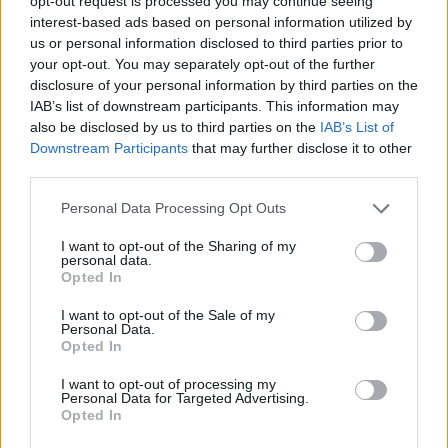
opt-out request is processed you may continue seeing
interest-based ads based on personal information utilized by
us or personal information disclosed to third parties prior to
your opt-out. You may separately opt-out of the further
disclosure of your personal information by third parties on the
IAB’s list of downstream participants. This information may
also be disclosed by us to third parties on the
IAB’s List of
Downstream Participants
that may further disclose it to other
third parties.
Personal Data Processing Opt Outs
I want to opt-out of the Sharing of my
Tribunal coloca em liberdade indivíduo que agrediu e ameaçou
personal data.
de morte militar da GNR em Estremoz
Opted In
O Tribunal de Instrução Criminal de Évora decretou a medida de
coação de Termo...
I want to opt-out of the Sale of my
7 Agosto, 2026 - 18:17
Personal Data.
Opted In
I want to opt-out of processing my
Personal Data for Targeted Advertising.
Opted In