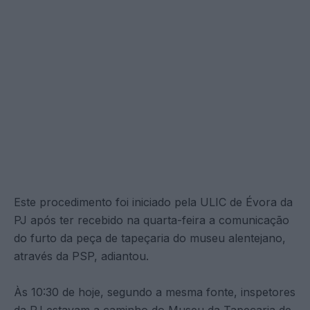
Este procedimento foi iniciado pela ULIC de Évora da
PJ após ter recebido na quarta-feira a comunicação
do furto da peça de tapeçaria do museu alentejano,
através da PSP, adiantou.
Às 10:30 de hoje, segundo a mesma fonte, inspetores
da PJ estavam a caminho do Museu da Tapeçaria de