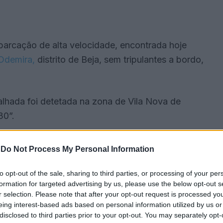
barcação de alta velocidade, encontrada hoje
demira,
distrito de Beja, sem tripulantes a bordo,
lhada foi detetada na zona de Vila Nova de
30”.
-
Do Not Process My Personal Information
to opt-out of the sale, sharing to third parties, or processing of your per
formation for targeted advertising by us, please use the below opt-out s
r selection. Please note that after your opt-out request is processed y
eing interest-based ads based on personal information utilized by us or
disclosed to third parties prior to your opt-out. You may separately opt-