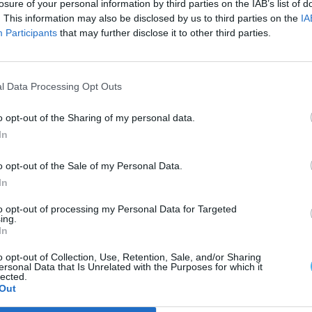
losure of your personal information by third parties on the IAB’s list of
. This information may also be disclosed by us to third parties on the
IA
Participants
that may further disclose it to other third parties.
ricãs de combustível, não havia tripulantes a
 a fonte.
l Data Processing Opt Outs
o opt-out of the Sharing of my personal data.
 local e está a investigar este caso.
In
o opt-out of the Sale of my Personal Data.
In
to opt-out of processing my Personal Data for Targeted
ing.
In
o opt-out of Collection, Use, Retention, Sale, and/or Sharing
ersonal Data that Is Unrelated with the Purposes for which it
lected.
Out