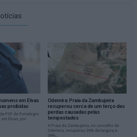
otícias
 homens em Elvas
Odemira: Praia da Zambujeira
as proibidas
recuperou cerca de um terço das
perdas causadas pelas
 da PSP de Portalegre
tempestades
 em Elvas, por
A Praia da Zambujeira, no concelho de
Odemira, recuperou 30% da largura e
34%...