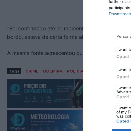
further disc
participants
Downstream 
“Foi confirmado até ao momento que apenas tem jer
bordo, estava de certa forma abandonada”, indicou
Persona
I want t
A mesma fonte acrescentou que a PJ foi chamada ao
Opted 
I want t
Tags
CRIME
ODEMIRA
POLICIA JUDICIÁRIA
Opted 
I want 
Advertis
Opted 
I want t
of my P
was col
Opted 