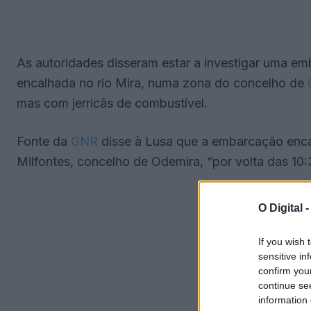
As autoridades disseram estar a investigar uma em
encalhada no rio Mira, numa zona do concelho de
O
mas com jerricãs de combustível.
Fonte da
GNR
disse à Lusa que a embarcação enca
Milfontes, concelho de Odemira, “por volta das 10:
O Digital 
If you wish 
sensitive in
confirm you
continue se
information 