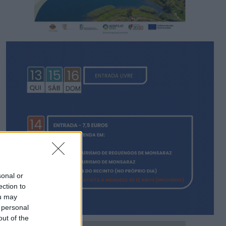
sonal or
ection to
ou may
 personal
out of the