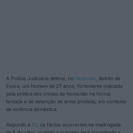
A Polícia Judiciária deteve, no
Redondo
, distrito de
Évora, um homem de 27 anos, fortemente indiciado
pela prática dos crimes de homicídio na forma
tentada e de detenção de arma proibida, em contexto
de violência doméstica.
Segundo a
PJ
, os factos ocorreram na madrugada
de 5 de julho, quando o suspeito terá arrombado a