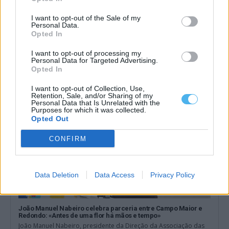
Autarca de Redondo vê ligação com Campo Maior como
I want to opt-out of the Sale of my
caminho para promover o Alentejo: «Temos todas as
Personal Data.
condições»
Opted In
David Galego, presidente da Câmara Municipal de Redondo,
considera que a ligação com Campo...
I want to opt-out of processing my
9 Agosto, 2026 - 16:15
Personal Data for Targeted Advertising.
Opted In
I want to opt-out of Collection, Use,
Retention, Sale, and/or Sharing of my
Personal Data that Is Unrelated with the
Purposes for which it was collected.
Opted Out
CONFIRM
Data Deletion
Data Access
Privacy Policy
João Manuel Nabeiro celebra parceria entre Campo Maior e
Redondo: «Antes de uma flor há mãos e tempo»
João Manuel Nabeiro, presidente da Direção da Associação das