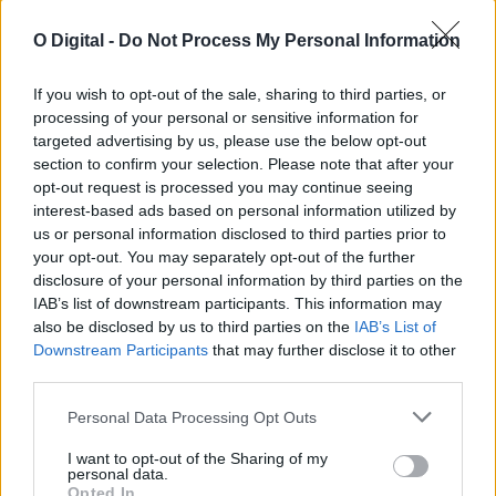
O Digital -
Do Not Process My Personal Information
If you wish to opt-out of the sale, sharing to third parties, or
processing of your personal or sensitive information for
União entre Campo Maior e Redondo vai levar «a bandeira do
Alentejo sempre mais longe», diz Luís Rosinha
targeted advertising by us, please use the below opt-out
A união entre Campo Maior e Redondo pode contribuir para
section to confirm your selection. Please note that after your
levar «a bandeira do...
opt-out request is processed you may continue seeing
9 Agosto, 2026 - 16:30
interest-based ads based on personal information utilized by
us or personal information disclosed to third parties prior to
your opt-out. You may separately opt-out of the further
disclosure of your personal information by third parties on the
IAB’s list of downstream participants. This information may
also be disclosed by us to third parties on the
IAB’s List of
Downstream Participants
that may further disclose it to other
third parties.
Personal Data Processing Opt Outs
I want to opt-out of the Sharing of my
personal data.
Opted In