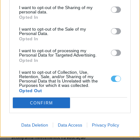
I want to opt-out of the Sharing of my
personal data.
Opted In
Câmara de Mourão atribui 2.500 euros a dois grupos corais da
Granja
I want to opt-out of the Sale of my
A Câmara Municipal de Mourão assinou dois protocolos de
Personal Data.
colaboração com grupos corais da...
Opted In
25 Julho, 2026 - 12:00
I want to opt-out of processing my
Personal Data for Targeted Advertising.
Opted In
I want to opt-out of Collection, Use,
Retention, Sale, and/or Sharing of my
Personal Data that Is Unrelated with the
Purposes for which it was collected.
Opted Out
CONFIRM
Data Deletion
Data Access
Privacy Policy
Conselho Municipal de Educação é instalado em Mourão e
acompanha investimentos na educação