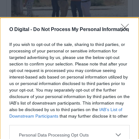
O Digital -
Do Not Process My Personal Information
If you wish to opt-out of the sale, sharing to third parties, or
Câmara de Mourão e EDIA avançam com calcetamento de rua
na Aldeia da Luz, inacabada há 26 anos
processing of your personal or sensitive information for
A Câmara de Mourão e a Empresa de Desenvolvimento e
targeted advertising by us, please use the below opt-out
Infraestruturas do Alqueva (EDIA)...
section to confirm your selection. Please note that after your
28 Julho, 2026 - 20:30
opt-out request is processed you may continue seeing
interest-based ads based on personal information utilized by
us or personal information disclosed to third parties prior to
your opt-out. You may separately opt-out of the further
disclosure of your personal information by third parties on the
IAB’s list of downstream participants. This information may
also be disclosed by us to third parties on the
IAB’s List of
Downstream Participants
that may further disclose it to other
third parties.
Personal Data Processing Opt Outs