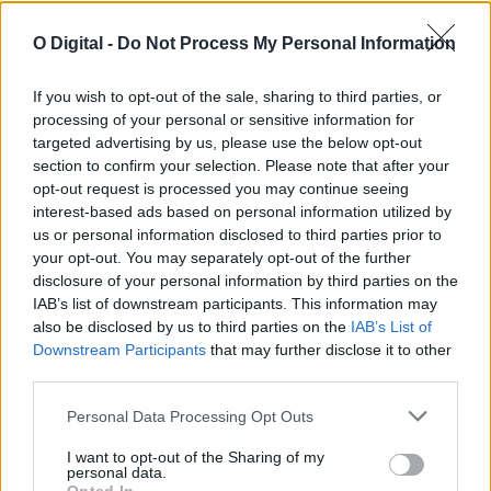
O Digital -
Do Not Process My Personal Information
If you wish to opt-out of the sale, sharing to third parties, or
processing of your personal or sensitive information for
targeted advertising by us, please use the below opt-out
section to confirm your selection. Please note that after your
opt-out request is processed you may continue seeing
interest-based ads based on personal information utilized by
us or personal information disclosed to third parties prior to
your opt-out. You may separately opt-out of the further
disclosure of your personal information by third parties on the
IAB’s list of downstream participants. This information may
Grândola: Rua de Azinheira dos Barros vai ser repavimentada e
ganhar novos passeios
also be disclosed by us to third parties on the
IAB’s List of
O Município de Grândola abriu um concurso público, com um
Downstream Participants
that may further disclose it to other
preço base de 145.538,58...
third parties.
6 Agosto, 2026 - 14:18
Personal Data Processing Opt Outs
I want to opt-out of the Sharing of my
personal data.