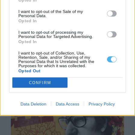
Opted In
I want to opt-out of the Sale of my
Personal Data.
Opted In
I want to opt-out of processing my
Personal Data for Targeted Advertising.
Opted In
I want to opt-out of Collection, Use,
Retention, Sale, and/or Sharing of my
Marinha lança concurso de 340 mil euros para preparar futuro
Personal Data that Is Unrelated with the
hangar em Tróia
Purposes for which it was collected.
A Marinha abriu um concurso público, com um preço base de 340
Opted Out
mil euros,...
6 Agosto, 2026 - 11:05
CONFIRM
Data Deletion
Data Access
Privacy Policy