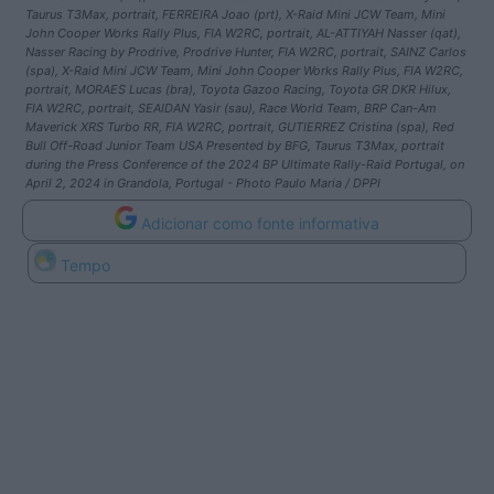
Taurus T3Max, portrait, FERREIRA Joao (prt), X-Raid Mini JCW Team, Mini
John Cooper Works Rally Plus, FIA W2RC, portrait, AL-ATTIYAH Nasser (qat),
Nasser Racing by Prodrive, Prodrive Hunter, FIA W2RC, portrait, SAINZ Carlos
(spa), X-Raid Mini JCW Team, Mini John Cooper Works Rally Plus, FIA W2RC,
portrait, MORAES Lucas (bra), Toyota Gazoo Racing, Toyota GR DKR Hilux,
FIA W2RC, portrait, SEAIDAN Yasir (sau), Race World Team, BRP Can-Am
Maverick XRS Turbo RR, FIA W2RC, portrait, GUTIERREZ Cristina (spa), Red
Bull Off-Road Junior Team USA Presented by BFG, Taurus T3Max, portrait
during the Press Conference of the 2024 BP Ultimate Rally-Raid Portugal, on
April 2, 2024 in Grandola, Portugal - Photo Paulo Maria / DPPI
Adicionar como fonte informativa
Tempo