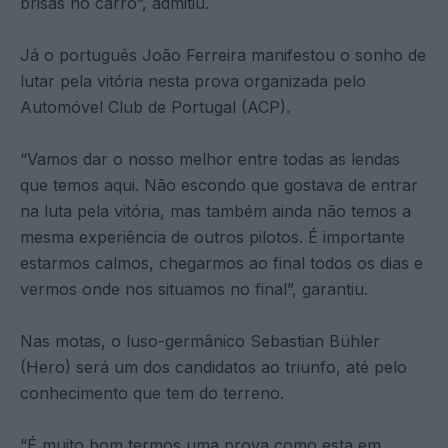
brisas no carro”, admitiu.
Já o português João Ferreira manifestou o sonho de
lutar pela vitória nesta prova organizada pelo
Automóvel Club de Portugal (ACP).
“Vamos dar o nosso melhor entre todas as lendas
que temos aqui. Não escondo que gostava de entrar
na luta pela vitória, mas também ainda não temos a
mesma experiência de outros pilotos. É importante
estarmos calmos, chegarmos ao final todos os dias e
vermos onde nos situamos no final”, garantiu.
Nas motas, o luso-germânico Sebastian Bühler
(Hero) será um dos candidatos ao triunfo, até pelo
conhecimento que tem do terreno.
“É muito bom termos uma prova como esta em