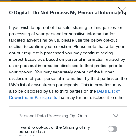
O Digital -
Do Not Process My Personal Information
If you wish to opt-out of the sale, sharing to third parties, or
processing of your personal or sensitive information for
targeted advertising by us, please use the below opt-out
section to confirm your selection. Please note that after your
opt-out request is processed you may continue seeing
interest-based ads based on personal information utilized by
Aljustrel: Despiste perto de Jungeiros provoca dois feridos, um
us or personal information disclosed to third parties prior to
deles grave
Um despiste de um ligeiro de passageiros teve lugar esta tarde,
your opt-out. You may separately opt-out of the further
na Estrada Municipal...
disclosure of your personal information by third parties on the
6 Agosto, 2026 - 17:13
IAB’s list of downstream participants. This information may
also be disclosed by us to third parties on the
IAB’s List of
Downstream Participants
that may further disclose it to other
third parties.
Personal Data Processing Opt Outs
I want to opt-out of the Sharing of my
personal data.