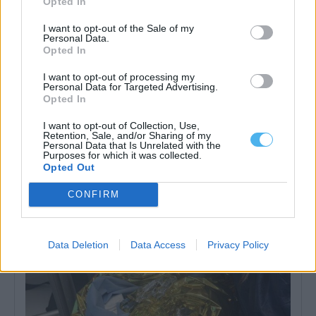
Opted In
I want to opt-out of the Sale of my
Personal Data.
Opted In
I want to opt-out of processing my
Arronches: Incêndio agrícola mobiliza mais de meia centena
Personal Data for Targeted Advertising.
de operacionais
Opted In
Um incêndio deflagrou esta quinta-feira, dia 6 de agosto, no
Monte do Vidigão de...
I want to opt-out of Collection, Use,
Retention, Sale, and/or Sharing of my
6 Agosto, 2026 - 13:00
Personal Data that Is Unrelated with the
Purposes for which it was collected.
Opted Out
CONFIRM
Data Deletion
Data Access
Privacy Policy