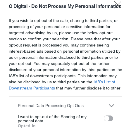
O Digital -
Do Not Process My Personal Information
If you wish to opt-out of the sale, sharing to third parties, or
processing of your personal or sensitive information for
targeted advertising by us, please use the below opt-out
section to confirm your selection. Please note that after your
opt-out request is processed you may continue seeing
interest-based ads based on personal information utilized by
Militar da GNR ferido e ameaçado de morte durante desacatos
us or personal information disclosed to third parties prior to
em Estremoz
your opt-out. You may separately opt-out of the further
Um militar da Guarda Nacional Republicana sofreu ferimentos
disclosure of your personal information by third parties on the
ligeiros durante os desacatos registados ao...
IAB’s list of downstream participants. This information may
7 Agosto, 2026 - 08:37
also be disclosed by us to third parties on the
IAB’s List of
Downstream Participants
that may further disclose it to other
third parties.
Personal Data Processing Opt Outs
I want to opt-out of the Sharing of my
personal data.
Opted In