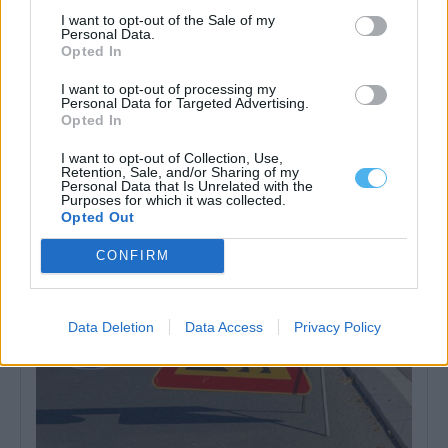
I want to opt-out of the Sale of my
Personal Data.
Opted In
I want to opt-out of processing my
Personal Data for Targeted Advertising.
PS quer explicações do Governo sobre plano de cogestão do
Opted In
Parque da Serra de São Mamede
O PS exigiu hoje esclarecimentos do Governo sobre a prestação
de contas do Plano...
I want to opt-out of Collection, Use,
Retention, Sale, and/or Sharing of my
6 Agosto, 2026 - 13:17
Personal Data that Is Unrelated with the
Purposes for which it was collected.
Opted Out
CONFIRM
Data Deletion
Data Access
Privacy Policy