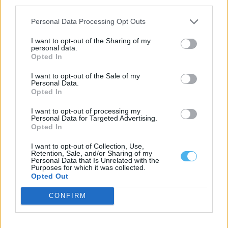
third parties.
A Comissão Central de Trabalhadores (CCT) da Petrogal desafiou
hoje o primeiro-ministro a assumir...
Personal Data Processing Opt Outs
5 Agosto, 2026 - 17:56
I want to opt-out of the Sharing of my
personal data.
Opted In
I want to opt-out of the Sale of my
Personal Data.
Opted In
I want to opt-out of processing my
Personal Data for Targeted Advertising.
Opted In
I want to opt-out of Collection, Use,
Retention, Sale, and/or Sharing of my
Personal Data that Is Unrelated with the
Purposes for which it was collected.
O comboio já circula na Linha Évora/Caia, mas ainda em testes
Opted Out
(c/fotos)
Os primeiros ensaios da ligação ferroviária entre Évora e Caia
CONFIRM
(Elvas) começaram com uma...
5 Agosto, 2026 - 17:45