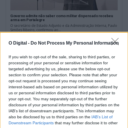
Governo admite não saber como militar dispensado recebeu
arma em Portalegre
O secretário de Estado Adjunto e da Administração Interna, Paulo
Simões Ribeiro, confirmou ao...
5 Agosto, 2026 - 23:32
O Digital -
Do Not Process My Personal Information
If you wish to opt-out of the sale, sharing to third parties, or
processing of your personal or sensitive information for
targeted advertising by us, please use the below opt-out
section to confirm your selection. Please note that after your
opt-out request is processed you may continue seeing
interest-based ads based on personal information utilized by
us or personal information disclosed to third parties prior to
your opt-out. You may separately opt-out of the further
disclosure of your personal information by third parties on the
IAB’s list of downstream participants. This information may
also be disclosed by us to third parties on the
IAB’s List of
CT da Petrogal desafia Montenegro a tomar “posição clara”
Downstream Participants
that may further disclose it to other
sobre acordo Galp-Moeve