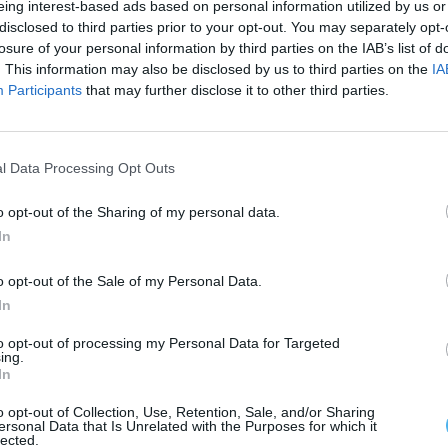
eing interest-based ads based on personal information utilized by us or
daptados às estações. Durante o verão, as visitas
disclosed to third parties prior to your opt-out. You may separately opt-
ojeções, hologramas e um “portal do tempo” que
losure of your personal information by third parties on the IAB’s list of
 visitas passam a decorrer durante o dia.
. This information may also be disclosed by us to third parties on the
IA
Participants
that may further disclose it to other third parties.
e interessados em paleontologia, oferecendo uma
to ao castelo medieval de Monsaraz e ao Lago
l Data Processing Opt Outs
istórico e natural de relevo.
o opt-out of the Sharing of my personal data.
 turismo rural, como o Monte Santa Catarina e o
In
m prolongar a estadia na região.
o opt-out of the Sale of my Personal Data.
In
RAZ
TURISMO
to opt-out of processing my Personal Data for Targeted
ing.
In
o opt-out of Collection, Use, Retention, Sale, and/or Sharing
ersonal Data that Is Unrelated with the Purposes for which it
lected.