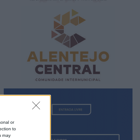
sonal or
ection to
ou may