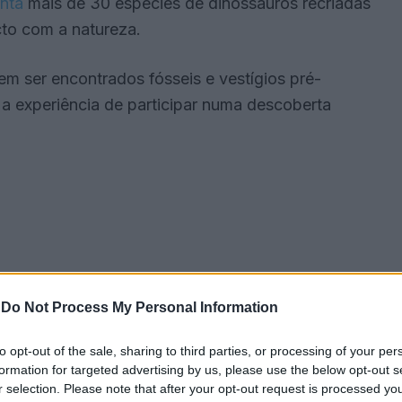
nta
mais de 30 espécies de dinossauros recriadas
cto com a natureza.
em ser encontrados fósseis e vestígios pré-
s a experiência de participar numa descoberta
-
Do Not Process My Personal Information
to opt-out of the sale, sharing to third parties, or processing of your per
formation for targeted advertising by us, please use the below opt-out s
r selection. Please note that after your opt-out request is processed y