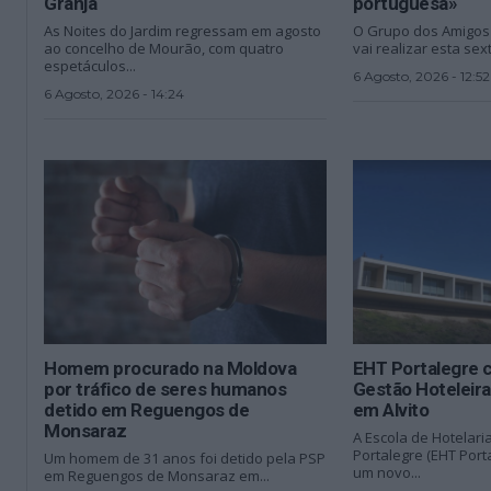
Granja
portuguesa»
As Noites do Jardim regressam em agosto
O Grupo dos Amigos 
ao concelho de Mourão, com quatro
vai realizar esta sext
espetáculos...
6 Agosto, 2026 - 12:52
6 Agosto, 2026 - 14:24
Homem procurado na Moldova
EHT Portalegre c
por tráfico de seres humanos
Gestão Hoteleir
detido em Reguengos de
em Alvito
Monsaraz
A Escola de Hotelari
Portalegre (EHT Porta
Um homem de 31 anos foi detido pela PSP
um novo...
em Reguengos de Monsaraz em...