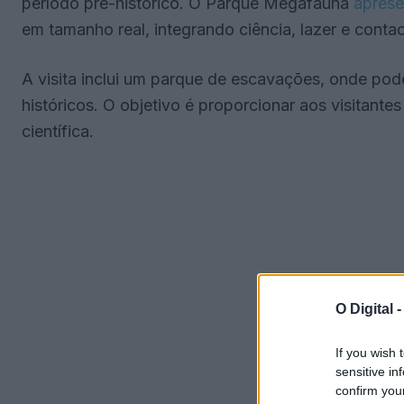
período pré-histórico. O Parque Megafauna
aprese
em tamanho real, integrando ciência, lazer e conta
A visita inclui um parque de escavações, onde pod
históricos. O objetivo é proporcionar aos visitante
científica.
O Digital 
If you wish 
sensitive in
confirm you