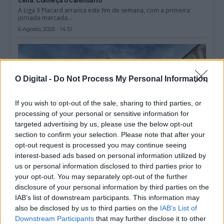
cena: Conheça o calendário
A Liga 3 Placard arranca este fim de semana, com a primeira
jornada marcada...
6 Agosto, 2026 - 14:51
O Digital -
Do Not Process My Personal Information
If you wish to opt-out of the sale, sharing to third parties, or
processing of your personal or sensitive information for
targeted advertising by us, please use the below opt-out
section to confirm your selection. Please note that after your
opt-out request is processed you may continue seeing
interest-based ads based on personal information utilized by
us or personal information disclosed to third parties prior to
Instituto Cultural de Évora promove fichas pedagógicas
your opt-out. You may separately opt-out of the further
gratuitas sobre património e natureza
disclosure of your personal information by third parties on the
O Instituto Cultural de Évora (ICÉ) e o Repositório Pedagógico
IAB’s list of downstream participants. This information may
promovem o Ciclo de...
also be disclosed by us to third parties on the
IAB’s List of
6 Agosto, 2026 - 12:15
Downstream Participants
that may further disclose it to other