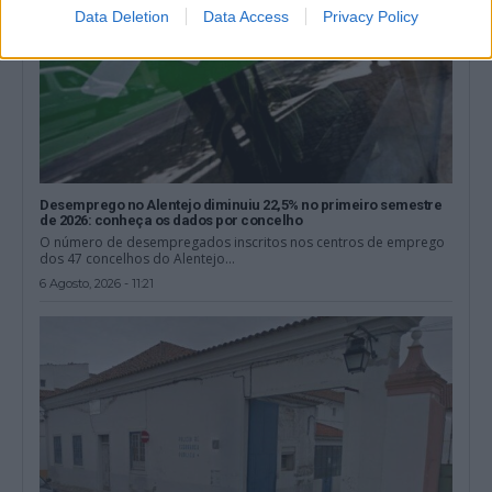
Data Deletion
Data Access
Privacy Policy
Desemprego no Alentejo diminuiu 22,5% no primeiro semestre
de 2026: conheça os dados por concelho
O número de desempregados inscritos nos centros de emprego
dos 47 concelhos do Alentejo...
6 Agosto, 2026 - 11:21