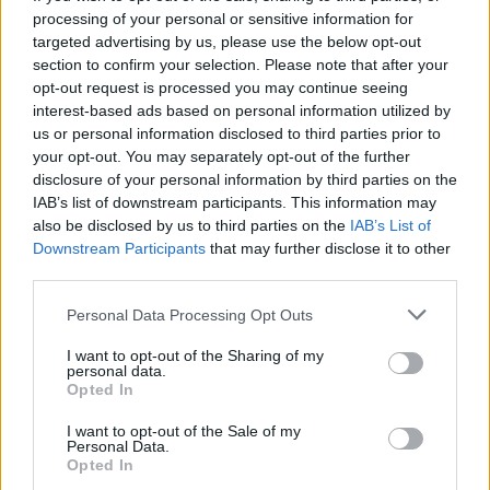
6 Agosto, 2026 - 11:21
processing of your personal or sensitive information for
targeted advertising by us, please use the below opt-out
section to confirm your selection. Please note that after your
opt-out request is processed you may continue seeing
interest-based ads based on personal information utilized by
us or personal information disclosed to third parties prior to
your opt-out. You may separately opt-out of the further
disclosure of your personal information by third parties on the
IAB’s list of downstream participants. This information may
also be disclosed by us to third parties on the
IAB’s List of
Downstream Participants
that may further disclose it to other
third parties.
Personal Data Processing Opt Outs
Wine Destination Portugal reúne em Beja produtores nacionais
e compradores internacionais
I want to opt-out of the Sharing of my
O Wine Destination Portugal regressa ao Alentejo, entre 16 e 20
personal data.
de novembro, para...
Opted In
4 Agosto, 2026 - 22:06
I want to opt-out of the Sale of my
Personal Data.
Opted In