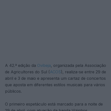
A 42.ª edição da
Ovibeja
, organizada pela Associação
de Agricultores do Sul (
ACOS
), realiza-se entre 29 de
abril e 3 de maio e apresenta um cartaz de concertos
que aposta em diferentes estilos musicais para vários
públicos.
O primeiro espetáculo está marcado para a noite de
29 de abril, com atuação da banda Vizinhos,