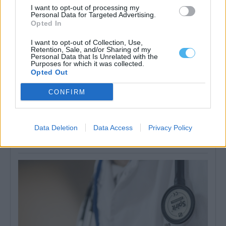
I want to opt-out of processing my
Personal Data for Targeted Advertising.
Opted In
I want to opt-out of Collection, Use,
Retention, Sale, and/or Sharing of my
Personal Data that Is Unrelated with the
Purposes for which it was collected.
Opted Out
CONFIRM
Politécnicos de Beja e Portalegre já são “universidades
politécnicas”: Mudança é “reconhecimento atrasado”
Os institutos politécnicos de Beja e Portalegre passaram, no dia 1
Data Deletion
Data Access
Privacy Policy
de agosto, a...
4 Agosto, 2026 - 17:46