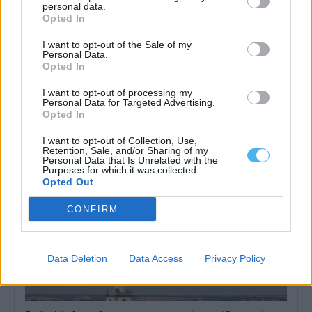
personal data.
Opted In
I want to opt-out of the Sale of my
Personal Data.
Alvalade Medieval regressa em setembro com o tema “Da
Opted In
Maleita à Cura”
O Alvalade Medieval regressa à vila de Alvalade, no concelho de
I want to opt-out of processing my
Santiago do Cacém,...
Personal Data for Targeted Advertising.
2 Agosto, 2026 - 10:00
Opted In
I want to opt-out of Collection, Use,
Retention, Sale, and/or Sharing of my
Personal Data that Is Unrelated with the
Purposes for which it was collected.
Opted Out
CONFIRM
Data Deletion
Data Access
Privacy Policy