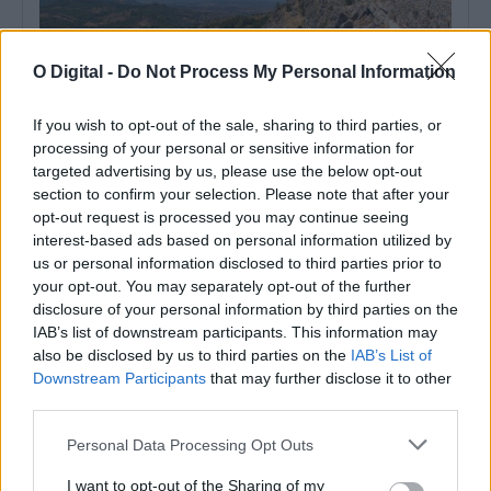
O Digital -
Do Not Process My Personal Information
If you wish to opt-out of the sale, sharing to third parties, or
processing of your personal or sensitive information for
targeted advertising by us, please use the below opt-out
14.º Festival Internacional de Cinema de Marvão e Valencia de
section to confirm your selection. Please note that after your
Alcántara regressa de 7 a 15 de agosto
opt-out request is processed you may continue seeing
O 14.º Festival Internacional de Cinema de Marvão e Valencia de
Alcántara decorre entre...
interest-based ads based on personal information utilized by
us or personal information disclosed to third parties prior to
3 Agosto, 2026 - 11:59
your opt-out. You may separately opt-out of the further
disclosure of your personal information by third parties on the
IAB’s list of downstream participants. This information may
also be disclosed by us to third parties on the
IAB’s List of
Downstream Participants
that may further disclose it to other
third parties.
Personal Data Processing Opt Outs
I want to opt-out of the Sharing of my