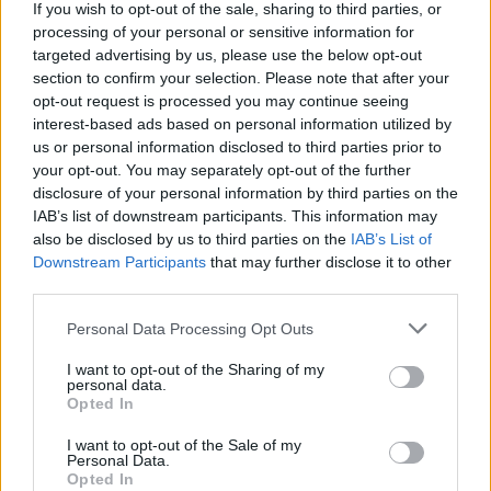
If you wish to opt-out of the sale, sharing to third parties, or
(EDIA) lançou um concurso público, com...
processing of your personal or sensitive information for
31 Julho, 2026 - 18:02
targeted advertising by us, please use the below opt-out
section to confirm your selection. Please note that after your
opt-out request is processed you may continue seeing
interest-based ads based on personal information utilized by
us or personal information disclosed to third parties prior to
your opt-out. You may separately opt-out of the further
disclosure of your personal information by third parties on the
IAB’s list of downstream participants. This information may
also be disclosed by us to third parties on the
IAB’s List of
Downstream Participants
that may further disclose it to other
third parties.
Personal Data Processing Opt Outs
Ourique recebe viatura elétrica de cerca de 100m€ para
I want to opt-out of the Sharing of my
recolha de recicláveis no setor HORECA
personal data.
O Município de Ourique recebeu uma viatura 100% elétrica
Opted In
destinada à recolha porta-a-porta de...
31 Julho, 2026 - 07:00
I want to opt-out of the Sale of my
Personal Data.
Opted In