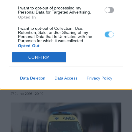
I want to opt-out of processing my
Personal Data for Targeted Advertising.
Opted In
I want to opt-out of Collection, Use,
Retention, Sale, and/or Sharing of my
Personal Data that Is Unrelated with the
Purposes for which it was collected.
Opted Out
CONFIRM
Retomada circulação na EN123 em Ourique após colisão entre
automóvel e camião
Data Deletion
Data Access
Privacy Policy
A circulação no troço da Estrada Nacional 123 (EN123) entre
Ourique e Garvão foi...
27 Julho, 2026 - 20:49