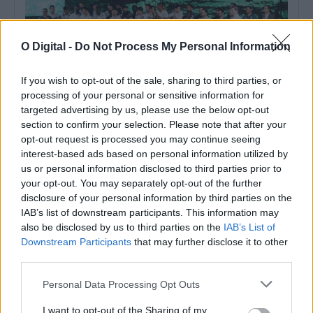
O Digital -
Do Not Process My Personal Information
If you wish to opt-out of the sale, sharing to third parties, or
processing of your personal or sensitive information for
targeted advertising by us, please use the below opt-out
Liga 3 arranca este fim de semana com Lusitano de Évora em
section to confirm your selection. Please note that after your
cena: Conheça o calendário
opt-out request is processed you may continue seeing
A Liga 3 Placard arranca este fim de semana, com a primeira
jornada marcada...
interest-based ads based on personal information utilized by
us or personal information disclosed to third parties prior to
6 Agosto, 2026 - 14:51
your opt-out. You may separately opt-out of the further
disclosure of your personal information by third parties on the
IAB’s list of downstream participants. This information may
also be disclosed by us to third parties on the
IAB’s List of
Downstream Participants
that may further disclose it to other
third parties.
Personal Data Processing Opt Outs
I want to opt-out of the Sharing of my