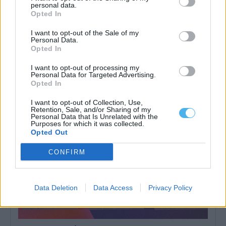
personal data.
Opted In
I want to opt-out of the Sale of my
Personal Data.
Fábio Guerra conquista título europeu de jiu-jitsu e é vice-
Opted In
campeão absoluto
Fábio Guerra conquistou o título de campeão da sua categoria
I want to opt-out of processing my
no European Jiu-Jitsu Championship...
Personal Data for Targeted Advertising.
4 Agosto, 2026 - 10:00
Opted In
I want to opt-out of Collection, Use,
Retention, Sale, and/or Sharing of my
Personal Data that Is Unrelated with the
Purposes for which it was collected.
Opted Out
CONFIRM
Data Deletion
Data Access
Privacy Policy