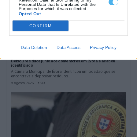
Retention, Sale, and/or Sharing of my
Personal Data that Is Unrelated with the
Purposes for which it was collected.
Opted Out
CONFIRM
Data Deletion
Data Access
Privacy Policy
Deixou resíduos junto aos contentores em Évora e acabou
identificado
A Câmara Municipal de Évora identificou um cidadão que se
encontrava a depositar resíduos...
8 Agosto, 2026 - 09:00