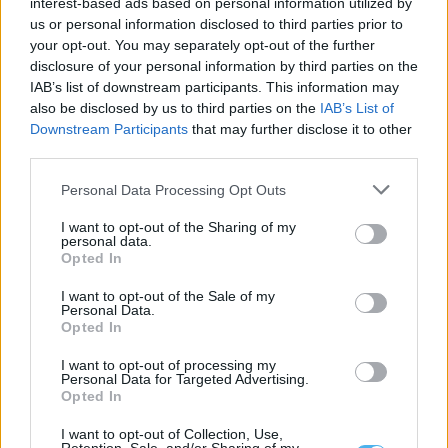
interest-based ads based on personal information utilized by
us or personal information disclosed to third parties prior to
your opt-out. You may separately opt-out of the further
disclosure of your personal information by third parties on the
IAB’s list of downstream participants. This information may
also be disclosed by us to third parties on the
IAB’s List of
Downstream Participants
that may further disclose it to other
third parties.
Personal Data Processing Opt Outs
I want to opt-out of the Sharing of my
personal data.
Opted In
Nuno Vilaranda leva obras sobre família e infância à rádio
I want to opt-out of the Sale of my
argentina
Personal Data.
Nuno Vilaranda, investigador de doutoramento em Sociologia na
Opted In
Universidade de Évora e escritor, foi...
8 Agosto, 2026 - 09:30
I want to opt-out of processing my
Personal Data for Targeted Advertising.
Opted In
I want to opt-out of Collection, Use,