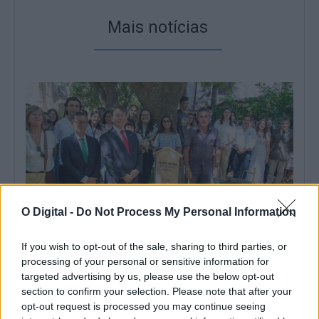
Mais notícias
O Digital -
Do Not Process My Personal Information
If you wish to opt-out of the sale, sharing to third parties, or
processing of your personal or sensitive information for
Jardim da Paz inaugurado em Évora nos 81 anos de Hiroshima
targeted advertising by us, please use the below opt-out
Évora assinalou, esta quinta-feira, 6 de agosto, os 81 anos do
section to confirm your selection. Please note that after your
bombardeamento atómico de...
opt-out request is processed you may continue seeing
9 Agosto, 2026 - 10:00