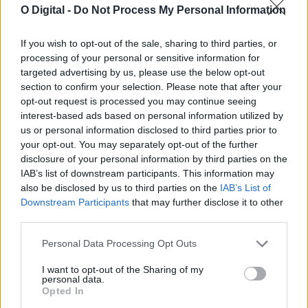
O Digital -
Do Not Process My Personal Information
If you wish to opt-out of the sale, sharing to third parties, or
processing of your personal or sensitive information for
targeted advertising by us, please use the below opt-out
section to confirm your selection. Please note that after your
opt-out request is processed you may continue seeing
interest-based ads based on personal information utilized by
Fogo em veículo na A6 entre Borba e Elvas alastrou a zona de
us or personal information disclosed to third parties prior to
mato junto à autoestrada
your opt-out. You may separately opt-out of the further
Um incêndio num veículo ligeiro de passageiros propagou-se, na
manhã desta segunda-feira, 15 de...
disclosure of your personal information by third parties on the
15 Junho, 2026 - 12:10
IAB’s list of downstream participants. This information may
also be disclosed by us to third parties on the
IAB’s List of
Downstream Participants
that may further disclose it to other
third parties.
Personal Data Processing Opt Outs
I want to opt-out of the Sharing of my
personal data.
Opted In