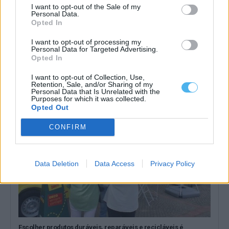
I want to opt-out of the Sale of my
Personal Data.
Opted In
I want to opt-out of processing my
Feira de São João de Évora tem orçamento de 800 mil euros e
Personal Data for Targeted Advertising.
abre a 23 de junho
Opted In
A Feira de São João de Évora arranca no dia 23 de junho, com...
I want to opt-out of Collection, Use,
15 Junho, 2026 - 09:30
Retention, Sale, and/or Sharing of my
Personal Data that Is Unrelated with the
Purposes for which it was collected.
Opted Out
CONFIRM
Data Deletion
Data Access
Privacy Policy
Escolher produtos duráveis, reparáveis e recicláveis é