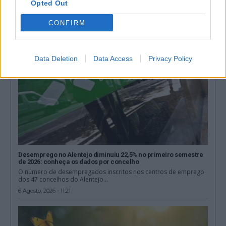
Opted Out
6 Agosto, 2026 - 12:15
CONFIRM
Data Deletion
Data Access
Privacy Policy
Desemprego no Alentejo diminuiu 22,5% no primeiro semestre
de 2026: conheça os dados por concelho
O número de desempregados inscritos nos centros de emprego
dos 47 concelhos do Alentejo...
6 Agosto, 2026 - 11:21