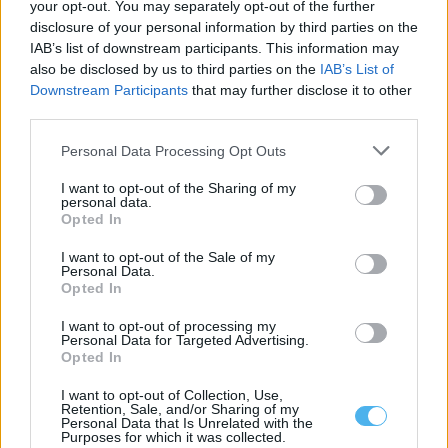
your opt-out. You may separately opt-out of the further
RodOdemira: Há uma plataforma gratuita que centraliza
disclosure of your personal information by third parties on the
informação sobre os transportes no concelho
IAB’s list of downstream participants. This information may
A RodOdemira é uma plataforma gratuita que centraliza
also be disclosed by us to third parties on the
IAB’s List of
informação sobre os transportes no concelho...
Downstream Participants
that may further disclose it to other
6 Agosto, 2026 - 12:48
third parties.
Personal Data Processing Opt Outs
I want to opt-out of the Sharing of my
personal data.
Opted In
I want to opt-out of the Sale of my
Personal Data.
Opted In
I want to opt-out of processing my
Personal Data for Targeted Advertising.
Opted In
Instituto Cultural de Évora promove fichas pedagógicas
I want to opt-out of Collection, Use,
gratuitas sobre património e natureza
Retention, Sale, and/or Sharing of my
O Instituto Cultural de Évora (ICÉ) e o Repositório Pedagógico
Personal Data that Is Unrelated with the
Purposes for which it was collected.
promovem o Ciclo de...