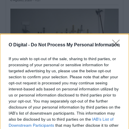
O Digital -
Do Not Process My Personal Information
If you wish to opt-out of the sale, sharing to third parties, or
processing of your personal or sensitive information for
targeted advertising by us, please use the below opt-out
section to confirm your selection. Please note that after your
opt-out request is processed you may continue seeing
PSP apreende arsenal de armas e 24 doses de haxixe em Elvas
interest-based ads based on personal information utilized by
A PSP apreendeu 91 armas e 24 doses individuais de haxixe em
Elvas, durante...
us or personal information disclosed to third parties prior to
your opt-out. You may separately opt-out of the further
6 Agosto, 2026 - 11:13
disclosure of your personal information by third parties on the
IAB’s list of downstream participants. This information may
also be disclosed by us to third parties on the
IAB’s List of
Downstream Participants
that may further disclose it to other