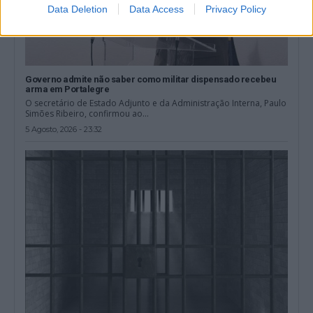
Data Deletion
Data Access
Privacy Policy
Governo admite não saber como militar dispensado recebeu
arma em Portalegre
O secretário de Estado Adjunto e da Administração Interna, Paulo
Simões Ribeiro, confirmou ao...
5 Agosto, 2026 - 23:32