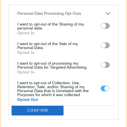
third parties.
Personal Data Processing Opt Outs
I want to opt-out of the Sharing of my
personal data.
Opted In
I want to opt-out of the Sale of my
Personal Data.
Opted In
Entidades do Alentejo recebem 738,8 mil euros para projetos
em áreas protegidas
I want to opt-out of processing my
Quatro entidades com ligação ao Alentejo vão receber um total
Personal Data for Targeted Advertising.
de 738,8 mil euros...
Opted In
6 Agosto, 2026 - 09:49
I want to opt-out of Collection, Use,
Retention, Sale, and/or Sharing of my
Personal Data that Is Unrelated with the
Purposes for which it was collected.
Opted Out
CONFIRM