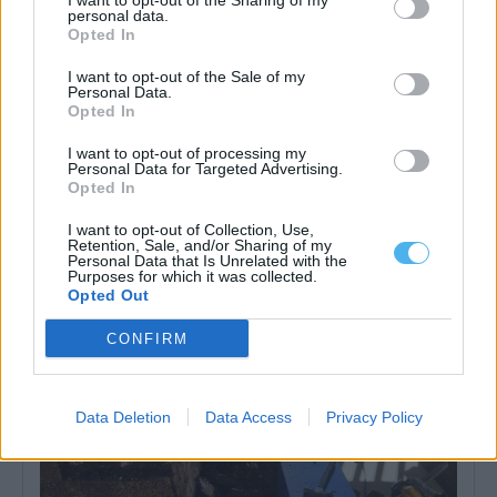
I want to opt-out of the Sharing of my
personal data.
Opted In
I want to opt-out of the Sale of my
Personal Data.
Opted In
I want to opt-out of processing my
Personal Data for Targeted Advertising.
Opted In
Presidente da República entre flores de papel: As imagens da
visita às Festas do Povo de Campo Maior
I want to opt-out of Collection, Use,
O Presidente da República, António José Seguro, presidiu este
Retention, Sale, and/or Sharing of my
sábado, 8 de agosto, à...
Personal Data that Is Unrelated with the
Purposes for which it was collected.
8 Agosto, 2026 - 16:08
Opted Out
CONFIRM
Data Deletion
Data Access
Privacy Policy