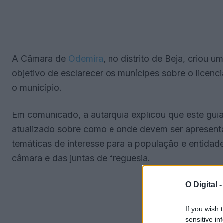
A Câmara de
Odemira
, no distrito de Beja, criou
objetivo de esclarecer os munícipes sobre o licen
o município.
Em comunicado, a autarquia explicou que este gui
atualizado sobre como e onde devem ser apresent
temáticas de interesse para a população e entidad
câmara e das juntas de freguesia.
O Digital 
If you wish 
sensitive in