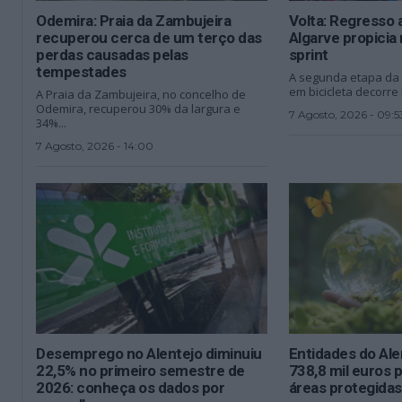
Odemira: Praia da Zambujeira
Volta: Regresso 
recuperou cerca de um terço das
Algarve propicia
perdas causadas pelas
sprint
tempestades
A segunda etapa da 8
em bicicleta decorre 
A Praia da Zambujeira, no concelho de
Odemira, recuperou 30% da largura e
7 Agosto, 2026 - 09:5
34%...
7 Agosto, 2026 - 14:00
Desemprego no Alentejo diminuiu
Entidades do Al
22,5% no primeiro semestre de
738,8 mil euros 
2026: conheça os dados por
áreas protegidas