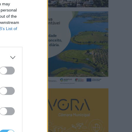
ou may
 personal
out of the
 downstream
B’s List of