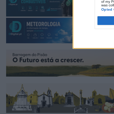
of my P
was col
Opted 