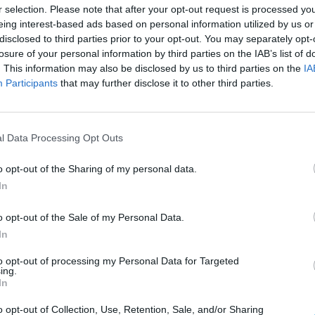
r selection. Please note that after your opt-out request is processed y
eing interest-based ads based on personal information utilized by us or
disclosed to third parties prior to your opt-out. You may separately opt-
losure of your personal information by third parties on the IAB’s list of
. This information may also be disclosed by us to third parties on the
IA
Participants
that may further disclose it to other third parties.
de processos nas áreas das Atividades
l Data Processing Opt Outs
o Civil e Gestão Florestal, Transportes, Mobilidade
 Pública, com informação sobre a legislação e os
o opt-out of the Sharing of my personal data.
In
 procedimentos.
o opt-out of the Sale of my Personal Data.
cao-unico.
In
to opt-out of processing my Personal Data for Targeted
ing.
In
o opt-out of Collection, Use, Retention, Sale, and/or Sharing