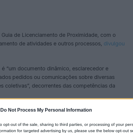
 um Guia de Licenciamento de Proximidade, com o
ciamento de atividades e outros processos,
divulgou
a é “um documento dinâmico, esclarecedor e
ados pedidos ou comunicações sobre diversas
es coletivas”, decorrentes das competências da
-
Do Not Process My Personal Information
to opt-out of the sale, sharing to third parties, or processing of your per
formation for targeted advertising by us, please use the below opt-out s